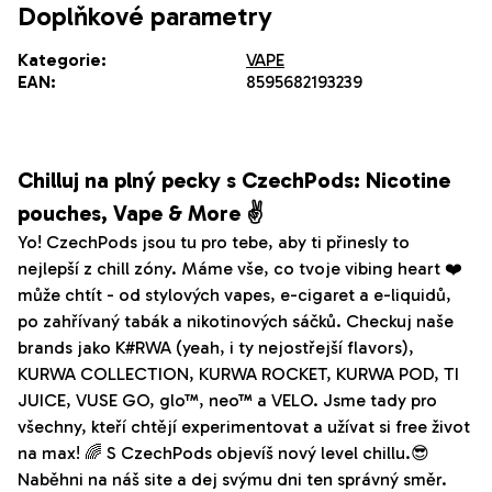
Doplňkové parametry
Kategorie
:
VAPE
EAN
:
8595682193239
Chilluj na plný pecky s CzechPods: Nicotine
pouches, Vape & More ✌️
Yo! CzechPods jsou tu pro tebe, aby ti přinesly to
nejlepší z chill zóny. Máme vše, co tvoje vibing heart ❤️
může chtít - od stylových vapes, e-cigaret a e-liquidů,
po zahřívaný tabák a nikotinových sáčků. Checkuj naše
brands jako K#RWA (yeah, i ty nejostřejší flavors),
KURWA COLLECTION, KURWA ROCKET, KURWA POD, TI
JUICE, VUSE GO, glo™, neo™ a VELO. Jsme tady pro
všechny, kteří chtějí experimentovat a užívat si free život
na max! 🌈 S CzechPods objevíš nový level chillu.😎
Naběhni na náš site a dej svýmu dni ten správný směr.