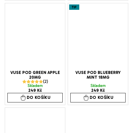
je
TIP
5,0
z
5
hvězdiček.
VUSE POD GREEN APPLE
VUSE POD BLUEBERRY
20MG
MINT 18MG
Průměrné
Skladem
Skladem
249 Kč
249 Kč
hodnocení
DO KOŠÍKU
DO KOŠÍKU
produktu
je
5,0
z
5