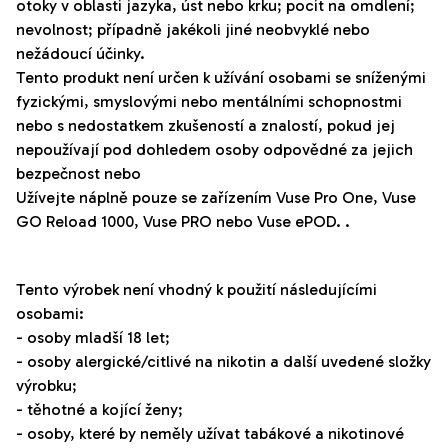
otoky v oblasti jazyka, úst nebo krku; pocit na omdlení;
nevolnost; případně jakékoli jiné neobvyklé nebo
nežádoucí účinky.
Tento produkt není určen k užívání osobami se sníženými
fyzickými, smyslovými nebo mentálními schopnostmi
nebo s nedostatkem zkušeností a znalostí, pokud jej
nepoužívají pod dohledem osoby odpovědné za jejich
bezpečnost nebo
Užívejte náplně pouze se zařízením Vuse Pro One,
Vuse
GO
Reload
1000,
Vuse
PRO nebo
Vuse
ePOD
.
.
Tento výrobek není vhodný k použití následujícími
osobami:
- osoby mladší 18 let;
- osoby alergické/citlivé na nikotin a další uvedené složky
výrobku;
- těhotné a kojící ženy;
- osoby, které by neměly užívat tabákové a nikotinové