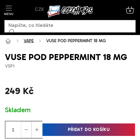
Přejít
CZK
na
NÁK
KOŠ
obsah
VAPE
VUSE POD PEPPERMINT 18 MG
VUSE POD PEPPERMINT 18 MG
VSP1
249 Kč
Měrná
Skladem
cena:
PŘIDAT DO KOŠÍKU