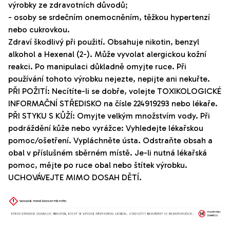
výrobky ze zdravotních důvodů;
- osoby se srdečním onemocněním, těžkou hypertenzí
nebo cukrovkou.
Zdraví škodlivý při použití. Obsahuje nikotin, benzyl
alkohol a Hexenal (2-). Může vyvolat alergickou kožní
reakci. Po manipulaci důkladně omyjte ruce. Při
používání tohoto výrobku nejezte, nepijte ani nekuřte.
PŘI POŽITÍ: Necítíte-li se dobře, volejte TOXIKOLOGICKÉ
INFORMAČNÍ STŘEDISKO na čísle 224919293 nebo lékaře.
PŘI STYKU S KŮŽÍ: Omyjte velkým množstvím vody. Při
podráždění kůže nebo vyrážce: Vyhledejte lékařskou
pomoc/ošetření. Vypláchněte ústa. Odstraňte obsah a
obal v příslušném sběrném místě. Je-li nutná lékařská
pomoc, mějte po ruce obal nebo štítek výrobku.
UCHOVÁVEJTE MIMO DOSAH DĚTÍ.