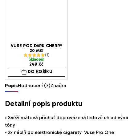
hvězdiček.
VUSE POD DARK CHERRY
20 MG
Průměrné
Skladem
249 Kč
hodnocení
DO KOŠÍKU
produktu
je
Popis
Hodnocení (7)
Značka
5,0
z
Detailní popis produktu
5
hvězdiček.
• Svěží mátová příchuť doprovázená ledově chladivými
tóny
• 2x náplň do elektronické cigarety
Vuse Pro One