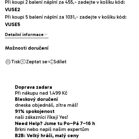
Při koupi 2 balení náplní za 455,- zadejte v košíku kód:
VUSE2
Při koupi 5 balení náplní za 1031,- zadejte v košíku kód:
VUSE5
Detailní informace
Možnosti doručení
Tisk
Zeptat se
Sdílet
Doprava zadara
Při nákupu nad 1.499 Kč
Bleskový doručení
dneska objednáš, zítra máš!
91% spokojenost
naši zákazníci říkají Yes!
Need Help? Jsme tu Po–Pá 7–16 h
Brkni nebo napiš našim expertům
B2B: Velký hráči, malý ceny