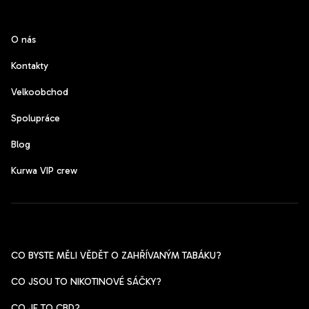
CzechPods
O nás
Kontakty
Velkoobchod
Spolupráce
Blog
Kurwa VIP crew
Pomoc s výběrem
CO BYSTE MĚLI VĚDĚT O ZAHŘÍVANÝM TABÁKU?
CO JSOU TO NIKOTINOVÉ SÁČKY?
CO JE TO CBD?