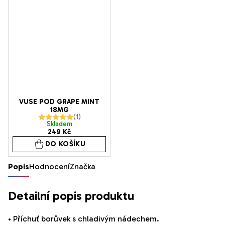
z
z
5
5
hvězdiček.
hvězdiček.
VUSE POD GRAPE MINT
18MG
Průměrné
Skladem
249 Kč
hodnocení
DO KOŠÍKU
produktu
je
Popis
Hodnocení
Značka
5,0
z
Detailní popis produktu
5
hvězdiček.
•
Příchuť borůvek s chladivým nádechem.