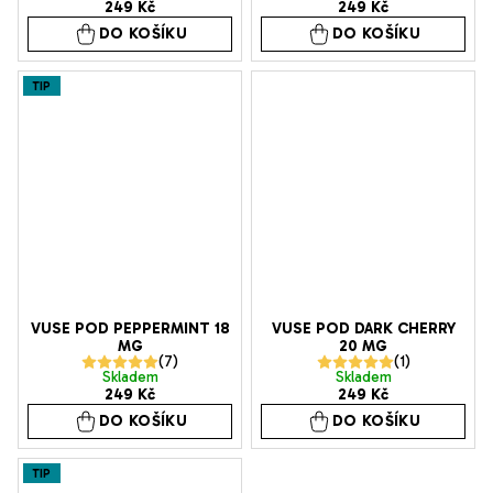
249 Kč
249 Kč
hodnocení
hodnocení
DO KOŠÍKU
DO KOŠÍKU
produktu
produktu
je
je
TIP
5,0
5,0
z
z
5
5
hvězdiček.
hvězdiček.
VUSE POD PEPPERMINT 18
VUSE POD DARK CHERRY
MG
20 MG
Průměrné
Průměrné
Skladem
Skladem
249 Kč
249 Kč
hodnocení
hodnocení
DO KOŠÍKU
DO KOŠÍKU
produktu
produktu
je
je
TIP
5,0
5,0