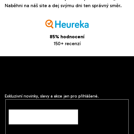
Naběhni na náš site a dej svýmu dni ten správný směr.
85% hodnocení
150+ recenzí
Z
Odebírat newsletter
á
Vložte svůj e-mail a my vám budeme zasílat informace o
p
nových produktech na našem e-shopu.
a
t
Exkluzivní novinky, slevy a akce jen pro přihlášené.
í
E-mail
Vložením e-mailu souhlasíte s
podmínkami ochrany