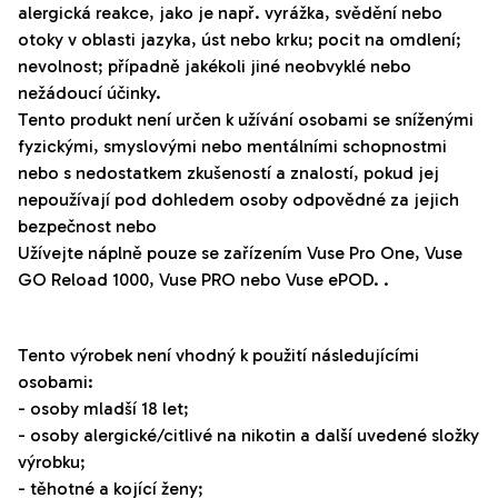
alergická reakce, jako je např. vyrážka, svědění nebo
otoky v oblasti jazyka, úst nebo krku; pocit na omdlení;
nevolnost; případně jakékoli jiné neobvyklé nebo
nežádoucí účinky.
Tento produkt není určen k užívání osobami se sníženými
fyzickými, smyslovými nebo mentálními schopnostmi
nebo s nedostatkem zkušeností a znalostí, pokud jej
nepoužívají pod dohledem osoby odpovědné za jejich
bezpečnost nebo
Užívejte náplně pouze se zařízením Vuse Pro One,
Vuse
GO
Reload
1000,
Vuse
PRO nebo
Vuse
ePOD
.
.
Tento výrobek není vhodný k použití následujícími
osobami:
- osoby mladší 18 let;
- osoby alergické/citlivé na nikotin a další uvedené složky
výrobku;
- těhotné a kojící ženy;