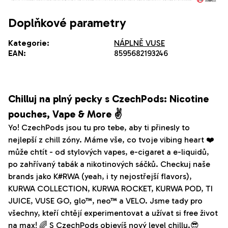
Doplňkové parametry
Kategorie
:
NÁPLNĚ VUSE
EAN
:
8595682193246
Chilluj na plný pecky s CzechPods: Nicotine
pouches, Vape & More ✌️
Yo! CzechPods jsou tu pro tebe, aby ti přinesly to
nejlepší z chill zóny. Máme vše, co tvoje vibing heart ❤️
může chtít - od stylových vapes, e-cigaret a e-liquidů,
po zahřívaný tabák a nikotinových sáčků. Checkuj naše
brands jako K#RWA (yeah, i ty nejostřejší flavors),
KURWA COLLECTION, KURWA ROCKET, KURWA POD, TI
JUICE, VUSE GO, glo™, neo™ a VELO. Jsme tady pro
všechny, kteří chtějí experimentovat a užívat si free život
na max! 🌈 S CzechPods objevíš nový level chillu.😎