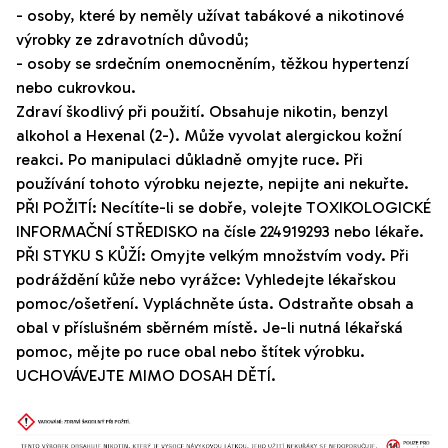
- osoby, které by neměly užívat tabákové a nikotinové
výrobky ze zdravotních důvodů;
- osoby se srdečním onemocněním, těžkou hypertenzí
nebo cukrovkou.
Zdraví škodlivý při použití. Obsahuje nikotin, benzyl
alkohol a Hexenal (2-). Může vyvolat alergickou kožní
reakci. Po manipulaci důkladně omyjte ruce. Při
používání tohoto výrobku nejezte, nepijte ani nekuřte.
PŘI POŽITÍ: Necítíte-li se dobře, volejte TOXIKOLOGICKÉ
INFORMAČNÍ STŘEDISKO na čísle 224919293 nebo lékaře.
PŘI STYKU S KŮŽÍ: Omyjte velkým množstvím vody. Při
podráždění kůže nebo vyrážce: Vyhledejte lékařskou
pomoc/ošetření. Vypláchněte ústa. Odstraňte obsah a
obal v příslušném sběrném místě. Je-li nutná lékařská
pomoc, mějte po ruce obal nebo štítek výrobku.
UCHOVÁVEJTE MIMO DOSAH DĚTÍ.