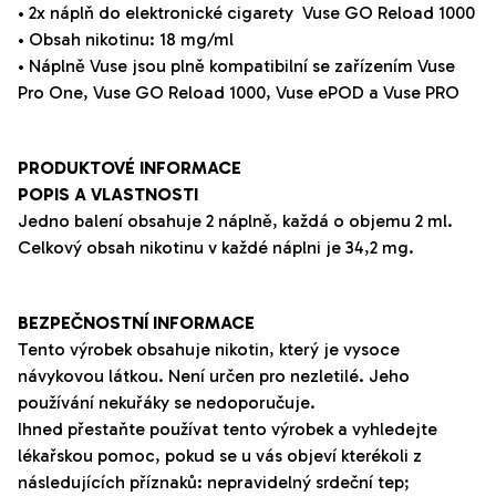
• 2x náplň do elektronické cigarety
Vuse
GO
Reload
1000
• Obsah nikotinu: 18 mg/ml
• Náplně Vuse jsou plně kompatibilní se zařízením Vuse
Pro One,
Vuse
GO
Reload
1000,
Vuse
ePOD
a
Vuse
PRO
PRODUKTOVÉ INFORMACE
POPIS A VLASTNOSTI
Jedno balení obsahuje 2 náplně, každá o objemu
2
ml.
Celkový obsah nikotinu v každé náplni je
34,2 mg.
BEZPEČNOSTNÍ INFORMACE
Tento výrobek obsahuje nikotin, který je vysoce
návykovou látkou. Není určen pro nezletilé. Jeho
používání nekuřáky se nedoporučuje.
Ihned přestaňte používat tento výrobek a vyhledejte
lékařskou pomoc, pokud se u vás objeví kterékoli z
následujících příznaků: nepravidelný srdeční tep;