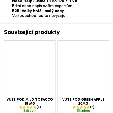
Need Help? Jsme tu Po–Pá 7–16 h
Brkni nebo napiš našim expertům
B2B: Velký hráči, malý ceny
Velkoobchod, co tě nevysaje
Související produkty
VUSE POD MILD TOBACCO
VUSE POD GREEN APPLE
18 MG
20MG
Průměrné
Průměrné
Skladem
Skladem