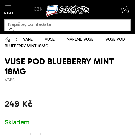
Přejít
CZK
na
NÁK
KOŠ
obsah
VAPE
VUSE
NÁPLNĚ VUSE
VUSE POD
BLUEBERRY MINT 18MG
VUSE POD BLUEBERRY MINT
18MG
VSP6
249 Kč
Měrná
Skladem
cena: