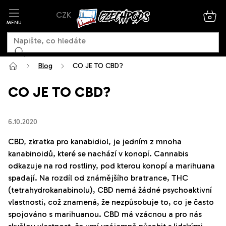
Přejít
CZK
na
NÁK
KOŠ
obsah
Blog
CO JE TO CBD?
CO JE TO CBD?
6.10.2020
CBD, zkratka pro kanabidiol, je jedním z mnoha
kanabinoidů, které se nachází v konopí. Cannabis
odkazuje na rod rostliny, pod kterou konopí a marihuana
spadají. Na rozdíl od známějšího bratrance, THC
(tetrahydrokanabinolu), CBD nemá žádné psychoaktivní
vlastnosti, což znamená, že nezpůsobuje to, co je často
spojováno s marihuanou. CBD má vzácnou a pro nás