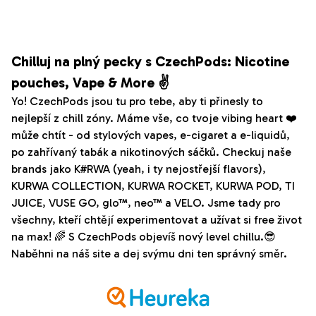
Chilluj na plný pecky s CzechPods: Nicotine
pouches, Vape & More ✌️
Yo! CzechPods jsou tu pro tebe, aby ti přinesly to
nejlepší z chill zóny. Máme vše, co tvoje vibing heart ❤️
může chtít - od stylových vapes, e-cigaret a e-liquidů,
po zahřívaný tabák a nikotinových sáčků. Checkuj naše
brands jako K#RWA (yeah, i ty nejostřejší flavors),
KURWA COLLECTION, KURWA ROCKET, KURWA POD, TI
JUICE, VUSE GO, glo™, neo™ a VELO. Jsme tady pro
všechny, kteří chtějí experimentovat a užívat si free život
na max! 🌈 S CzechPods objevíš nový level chillu.😎
Naběhni na náš site a dej svýmu dni ten správný směr.