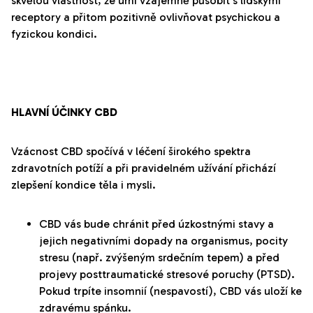
skvělou vlastnost, že umí vzájemně působit s lidskými
receptory a přitom pozitivně ovlivňovat psychickou a
fyzickou kondici.
HLAVNÍ ÚČINKY CBD
Vzácnost CBD spočívá v léčení širokého spektra
zdravotních potíží a při pravidelném užívání přichází
zlepšení kondice těla i mysli.
CBD vás bude chránit před úzkostnými stavy a
jejich negativními dopady na organismus, pocity
stresu (např. zvýšeným srdečním tepem) a před
projevy posttraumatické stresové poruchy (PTSD).
Pokud trpíte insomnií (nespavostí), CBD vás uloží ke
zdravému spánku.