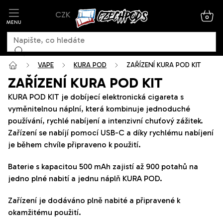
Přejít
CZK
na
NÁK
KOŠ
obsah
VAPE
KURA POD
ZAŘÍZENÍ KURA POD KIT
ZAŘÍZENÍ KURA POD KIT
KURA POD KIT je dobíjecí elektronická cigareta s
vyměnitelnou náplní, která kombinuje jednoduché
používání, rychlé nabíjení a intenzivní chuťový zážitek.
Zařízení se nabíjí pomocí USB-C a díky rychlému nabíjení
je během chvíle připraveno k použití.
Baterie s kapacitou 500 mAh zajistí až 900 potahů na
jedno plné nabití a jednu náplň KURA POD.
Zařízení je dodáváno plně nabité a připravené k
okamžitému použití.