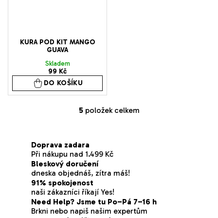
KURA POD KIT MANGO
GUAVA
Skladem
99 Kč
DO KOŠÍKU
5
položek celkem
O
v
l
Doprava zadara
á
Při nákupu nad 1.499 Kč
d
Bleskový doručení
a
dneska objednáš, zítra máš!
91% spokojenost
c
naši zákazníci říkají Yes!
í
Need Help? Jsme tu Po–Pá 7–16 h
p
Brkni nebo napiš našim expertům