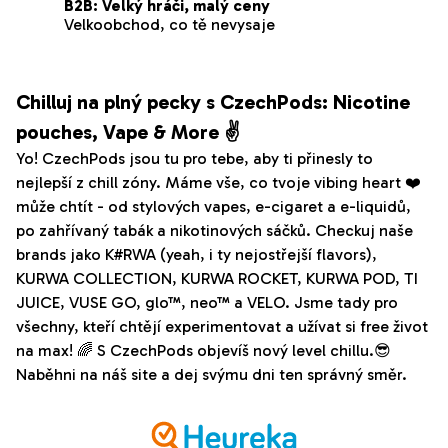
r
B2B: Velký hráči, malý ceny
Velkoobchod, co tě nevysaje
v
k
y
v
Chilluj na plný pecky s CzechPods: Nicotine
ý
pouches, Vape & More ✌️
p
Yo! CzechPods jsou tu pro tebe, aby ti přinesly to
i
nejlepší z chill zóny. Máme vše, co tvoje vibing heart ❤️
s
může chtít - od stylových vapes, e-cigaret a e-liquidů,
u
po zahřívaný tabák a nikotinových sáčků. Checkuj naše
brands jako K#RWA (yeah, i ty nejostřejší flavors),
KURWA COLLECTION, KURWA ROCKET, KURWA POD, TI
JUICE, VUSE GO, glo™, neo™ a VELO. Jsme tady pro
všechny, kteří chtějí experimentovat a užívat si free život
na max! 🌈 S CzechPods objevíš nový level chillu.😎
Naběhni na náš site a dej svýmu dni ten správný směr.