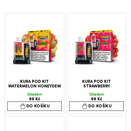
V
ý
p
i
s
p
r
o
d
KURA POD KIT
KURA POD KIT
WATERMELON HONEYDEW
STRAWBERRY
u
Skladem
Skladem
k
99 Kč
99 Kč
t
DO KOŠÍKU
DO KOŠÍKU
ů