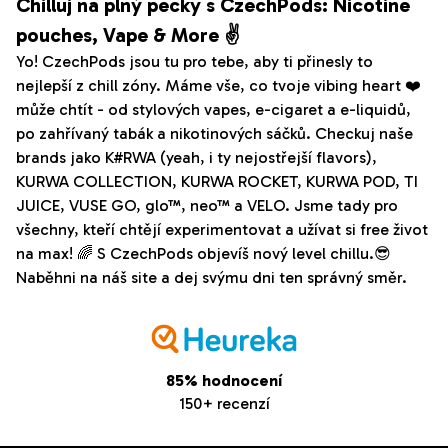
Chilluj na plný pecky s CzechPods: Nicotine
d
pouches, Vape & More ✌️
a
Yo! CzechPods jsou tu pro tebe, aby ti přinesly to
c
nejlepší z chill zóny. Máme vše, co tvoje vibing heart ❤️
í
může chtít - od stylových vapes, e-cigaret a e-liquidů,
p
po zahřívaný tabák a nikotinových sáčků. Checkuj naše
r
brands jako K#RWA (yeah, i ty nejostřejší flavors),
v
KURWA COLLECTION, KURWA ROCKET, KURWA POD, TI
k
JUICE, VUSE GO, glo™, neo™ a VELO. Jsme tady pro
y
všechny, kteří chtějí experimentovat a užívat si free život
v
na max! 🌈 S CzechPods objevíš nový level chillu.😎
ý
Naběhni na náš site a dej svýmu dni ten správný směr.
p
i
s
u
85% hodnocení
150+ recenzí