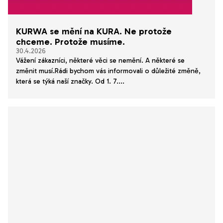
n
k
ů
KURWA se mění na KURA. Ne protože
chceme. Protože musíme.
30.4.2026
Vážení zákazníci, některé věci se nemění. A některé se
změnit musí.Rádi bychom vás informovali o důležité změně,
která se týká naší značky. Od 1. 7....