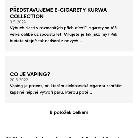
PŘEDSTAVUJEME E-CIGARETY KURWA
COLLECTION
3.5.2024
Výbuch slasti v rozmanitých příchutích!E-cigarety se těší
velké oblibě už spoustu let. Milujete je tak jako my? Pak
budete stejně tak nadšení z nových...
CO JE VAPING?
20.3.2022
Vaping je proces, při kterém elektronická cigareta zahřátím
kapalné náplně vytvoří páru, kterou poté...
9
položek celkem
O
v
l
á