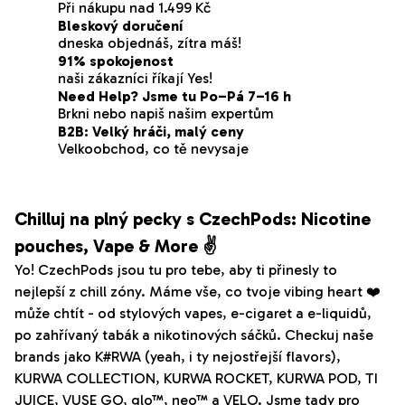
á
Při nákupu nad 1.499 Kč
d
Bleskový doručení
a
dneska objednáš, zítra máš!
91% spokojenost
c
naši zákazníci říkají Yes!
í
Need Help? Jsme tu Po–Pá 7–16 h
p
Brkni nebo napiš našim expertům
r
B2B: Velký hráči, malý ceny
Velkoobchod, co tě nevysaje
v
k
y
v
Chilluj na plný pecky s CzechPods: Nicotine
ý
pouches, Vape & More ✌️
p
Yo! CzechPods jsou tu pro tebe, aby ti přinesly to
i
nejlepší z chill zóny. Máme vše, co tvoje vibing heart ❤️
s
může chtít - od stylových vapes, e-cigaret a e-liquidů,
u
po zahřívaný tabák a nikotinových sáčků. Checkuj naše
brands jako K#RWA (yeah, i ty nejostřejší flavors),
KURWA COLLECTION, KURWA ROCKET, KURWA POD, TI
JUICE, VUSE GO, glo™, neo™ a VELO. Jsme tady pro