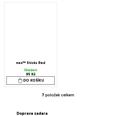
je
5,0
z
5
hvězdiček.
neo™ Sticks Red
Skladem
95 Kč
DO KOŠÍKU
7
položek celkem
O
v
l
Doprava zadara