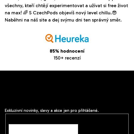
všechny, kteří chtějí experimentovat a užívat si free život
na max! 🌈 S CzechPods objevíš nový level chillu.😎
Naběhni na náš site a dej svýmu dni ten správný směr.
85% hodnocení
150+ recenzí
Z
Odebírat newsletter
á
Vložte svůj e-mail a my vám budeme zasílat informace o
p
nových produktech na našem e-shopu.
a
t
Exkluzivní novinky, slevy a akce jen pro přihlášené.
í
E-mail