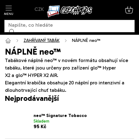
Přejít
CZK
na
NÁK
KOŠ
obsah
ZAHŘÍVANÝ TABÁK
NÁPLNĚ neo™
NÁPLNĚ neo™
Tabákové náplně neo™ v novém formátu obsahují více
tabáku, které jsou určeny pro zařízení glo™ Hyper
X2
a
glo™ HYPER X2 AIR.
Elegantní krabička obsahuje 20 náplní pro intenzivní a
dlouhotrvající chuť tabáku.
Nejprodávanější
neo™ Signature Tobacco
Skladem
95 Kč