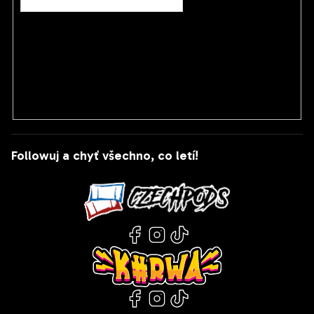
Vložením e-mailu souhlasíte s
podmínkami ochrany
osobních údajů
PŘIHLÁSIT SE
Followuj a chyť všechno, co letí!