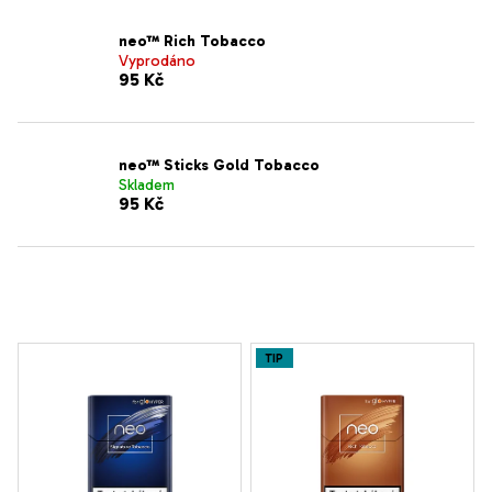
neo™ Rich Tobacco
Vyprodáno
95 Kč
neo™ Sticks Gold Tobacco
Skladem
95 Kč
V
TIP
ý
p
i
s