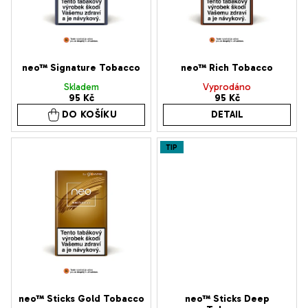
p
r
o
d
neo™ Signature Tobacco
neo™ Rich Tobacco
u
Skladem
Vyprodáno
95 Kč
95 Kč
k
DO KOŠÍKU
DETAIL
t
ů
TIP
neo™ Sticks Gold Tobacco
neo™ Sticks Deep