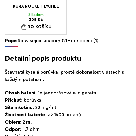
KURA ROCKET LYCHEE
Skladem
209 Kč
DO KOŠÍKU
Popis
Související soubory (2)
Hodnocení (1)
Detailní popis produktu
Šťavnatá kyselá borůvka, prostě dokonalost v ústech s
každým potahem.
Obsah balení:
1x jednorázová e-cigareta
Příchuť:
borůvka
Síla nikotinu:
20 mg/ml
Životnost baterie:
až 1400 potahů
Objem:
2 ml
Odpor:
1,7 ohm