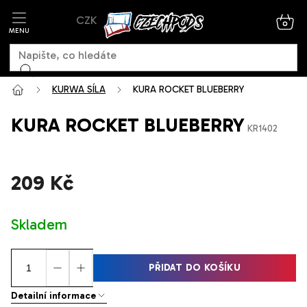
Přejít
CZK
na
NÁK
KOŠ
obsah
KURWA SÍLA
KURA ROCKET BLUEBERRY
KURA ROCKET BLUEBERRY
KR1402
209 Kč
Měrná
Skladem
cena:
PŘIDAT DO KOŠÍKU
Detailní informace