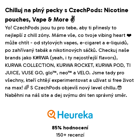
Chilluj na plný pecky s CzechPods: Nicotine
pouches, Vape & More ✌️
Yo! CzechPods jsou tu pro tebe, aby ti přinesly to
nejlepší z chill zóny. Máme vše, co tvoje vibing heart ❤️
může chtít - od stylových vapes, e-cigaret a e-liquidů,
po zahřívaný tabák a nikotinových sáčků. Checkuj naše
brands jako K#RWA (yeah, i ty nejostřejší flavors),
KURWA COLLECTION, KURWA ROCKET, KURWA POD, TI
JUICE, VUSE GO, glo™, neo™ a VELO. Jsme tady pro
všechny, kteří chtějí experimentovat a užívat si free život
na max! 🌈 S CzechPods objevíš nový level chillu.😎
Naběhni na náš site a dej svýmu dni ten správný směr.
85% hodnocení
150+ recenzí