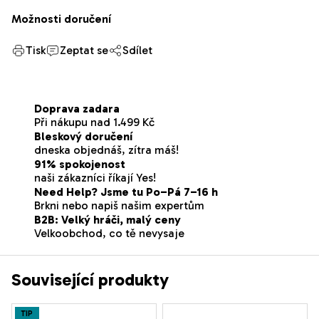
Možnosti doručení
Tisk
Zeptat se
Sdílet
Doprava zadara
Při nákupu nad 1.499 Kč
Bleskový doručení
dneska objednáš, zítra máš!
91% spokojenost
naši zákazníci říkají Yes!
Need Help? Jsme tu Po–Pá 7–16 h
Brkni nebo napiš našim expertům
B2B: Velký hráči, malý ceny
Velkoobchod, co tě nevysaje
Související produkty
TIP