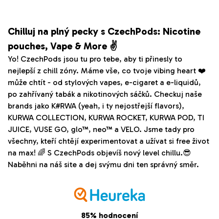
Chilluj na plný pecky s CzechPods: Nicotine
pouches, Vape & More ✌️
Yo! CzechPods jsou tu pro tebe, aby ti přinesly to
nejlepší z chill zóny. Máme vše, co tvoje vibing heart ❤️
může chtít - od stylových vapes, e-cigaret a e-liquidů,
po zahřívaný tabák a nikotinových sáčků. Checkuj naše
brands jako K#RWA (yeah, i ty nejostřejší flavors),
KURWA COLLECTION, KURWA ROCKET, KURWA POD, TI
JUICE, VUSE GO, glo™, neo™ a VELO. Jsme tady pro
všechny, kteří chtějí experimentovat a užívat si free život
na max! 🌈 S CzechPods objevíš nový level chillu.😎
Naběhni na náš site a dej svýmu dni ten správný směr.
85% hodnocení