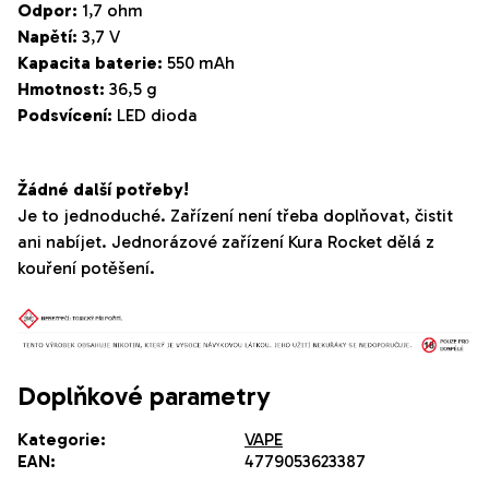
Odpor:
1,7 ohm
Napětí:
3,7 V
Kapacita baterie:
550 mAh
Hmotnost:
36,5 g
Podsvícení:
LED dioda
Žádné další potřeby!
Je to jednoduché. Zařízení není třeba doplňovat, čistit
ani nabíjet. Jednorázové zařízení Kura Rocket dělá z
kouření potěšení.
Doplňkové parametry
Kategorie
:
VAPE
EAN
:
4779053623387