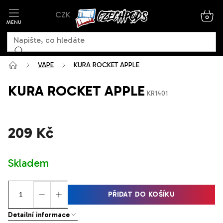
Přejít
CZK
na
NÁK
KOŠ
obsah
VAPE
KURA ROCKET APPLE
KURA ROCKET APPLE
KR1401
209 Kč
Měrná
Skladem
cena:
PŘIDAT DO KOŠÍKU
Detailní informace