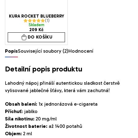
KURA ROCKET BLUEBERRY
Průměrné
Skladem
209 Kč
hodnocení
DO KOŠÍKU
produktu
je
Popis
Související soubory (2)
Hodnocení
5,0
z
Detailní popis produktu
5
hvězdiček.
Lahodný nápoj přináší autentickou sladkost čerstvě
vylisované jablečné šťávy, která vám zachutná!
Obsah balení:
1x jednorázová e-cigareta
Příchuť:
jablko
Síla nikotinu:
20 mg/ml
Životnost baterie:
až 1400 potahů
Objem:
2 ml