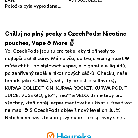
Položka byla vyprodána…
Chilluj na plný pecky s CzechPods: Nicotine
pouches, Vape & More ✌️
Yo! CzechPods jsou tu pro tebe, aby ti přinesly to
nejlepší z chill zóny. Máme vše, co tvoje vibing heart ❤️
může chtít - od stylových vapes, e-cigaret a e-liquidů,
po zahřívaný tabák a nikotinových sáčků. Checkuj naše
brands jako K#RWA (yeah, i ty nejostřejší flavors),
KURWA COLLECTION, KURWA ROCKET, KURWA POD, TI
JUICE, VUSE GO, glo™, neo™ a VELO. Jsme tady pro
všechny, kteří chtějí experimentovat a užívat si free život
na max! 🌈 S CzechPods objevíš nový level chillu.😎
Naběhni na náš site a dej svýmu dni ten správný směr.