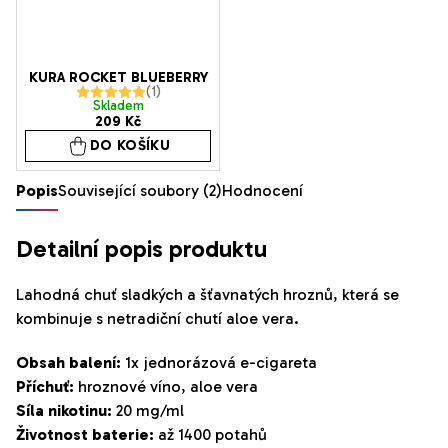
KURA ROCKET BLUEBERRY
Průměrné
Skladem
209 Kč
hodnocení
DO KOŠÍKU
produktu
je
Popis
Související soubory (2)
Hodnocení
5,0
z
Detailní popis produktu
5
hvězdiček.
Lahodná chuť sladkých a šťavnatých hroznů, která se
kombinuje s netradiční chutí aloe vera.
Obsah balení:
1x jednorázová e-cigareta
Příchuť:
hroznové víno, aloe vera
Síla nikotinu:
20 mg/ml
Životnost baterie:
až 1400 potahů