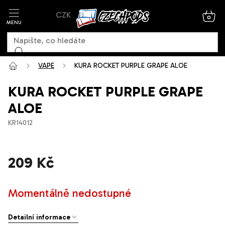
Přejít
CZK
na
NÁK
KOŠ
obsah
VAPE
KURA ROCKET PURPLE GRAPE ALOE
KURA ROCKET PURPLE GRAPE
ALOE
KR14012
209 Kč
Měrná
Momentálně nedostupné
cena:
Detailní informace