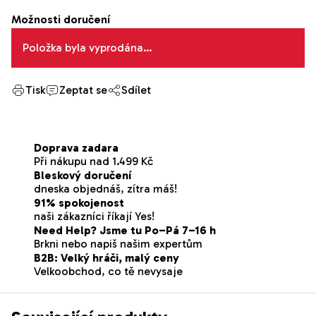
Možnosti doručení
Položka byla vyprodána…
Tisk
Zeptat se
Sdílet
Doprava zadara
Při nákupu nad 1.499 Kč
Bleskový doručení
dneska objednáš, zítra máš!
91% spokojenost
naši zákazníci říkají Yes!
Need Help? Jsme tu Po–Pá 7–16 h
Brkni nebo napiš našim expertům
B2B: Velký hráči, malý ceny
Velkoobchod, co tě nevysaje