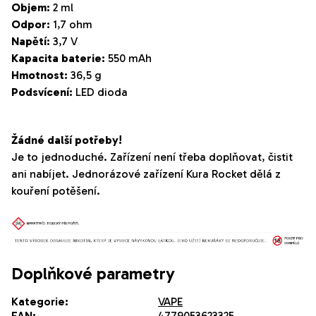
Objem:
2 ml
Odpor:
1,7 ohm
Napětí:
3,7 V
Kapacita baterie:
550 mAh
Hmotnost:
36,5 g
Podsvícení:
LED dioda
Žádné další potřeby!
Je to jednoduché. Zařízení není třeba doplňovat, čistit
ani nabíjet. Jednorázové zařízení Kura Rocket dělá z
kouření potěšení.
Doplňkové parametry
Kategorie
:
VAPE
EAN
:
4779053623325