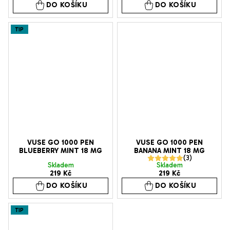
DO KOŠÍKU
DO KOŠÍKU
TIP
VUSE GO 1000 PEN
VUSE GO 1000 PEN
BLUEBERRY MINT 18 MG
BANANA MINT 18 MG
Průměrné
Skladem
Skladem
219 Kč
219 Kč
hodnocení
DO KOŠÍKU
DO KOŠÍKU
produktu
je
TIP
5,0
z