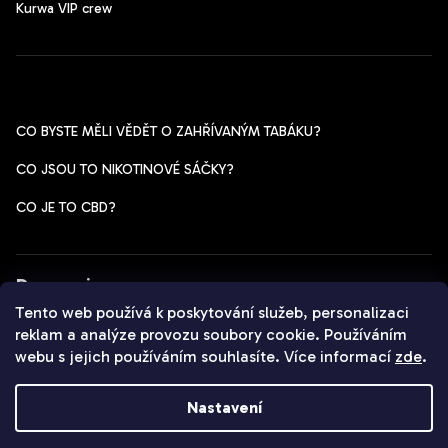
Kurwa VIP crew
Pomoc s výběrem
CO BYSTE MĚLI VĚDĚT O ZAHŘÍVANÝM TABÁKU?
CO JSOU TO NIKOTINOVÉ SÁČKY?
CO JE TO CBD?
Dopravci
Tento web používá k poskytování služeb, personalizaci
reklam a analýze provozu soubory cookie. Používáním
webu s jejich používáním souhlasíte. Více informací
zde
.
Copyright 2026
Czechpods.cz
. Všechna práva vyhrazena.
Nastavení
Vytvořil Shoptet
&