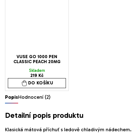
5
hvězdiček.
VUSE GO 1000 PEN
CLASSIC PEACH 20MG
Skladem
219 Kč
DO KOŠÍKU
Popis
Hodnocení (2)
Detailní popis produktu
Klasická mátová příchuť s ledově chladivým nádechem.