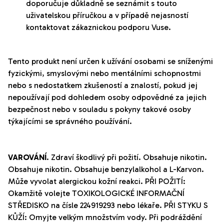
doporučuje důkladně se seznámit s touto
uživatelskou příručkou a v případě nejasností
kontaktovat zákaznickou podporu Vuse.
Tento produkt není určen k užívání osobami se sníženými
fyzickými, smyslovými nebo mentálními schopnostmi
nebo s nedostatkem zkušeností a znalostí, pokud jej
nepoužívají pod dohledem osoby odpovědné za jejich
bezpečnost nebo v souladu s pokyny takové osoby
týkajícími se správného používání.
VAROVÁNÍ
. Zdraví škodlivý při požití. Obsahuje nikotin.
Obsahuje nikotin. Obsahuje benzylalkohol a L-Karvon.
Může vyvolat alergickou kožní reakci. PŘI POŽITÍ:
Okamžitě volejte TOXIKOLOGICKÉ INFORMAČNÍ
STŘEDISKO na čísle 224919293 nebo lékaře. PŘI STYKU S
KŮŽÍ: Omyjte velkým množstvím vody. Při podráždění