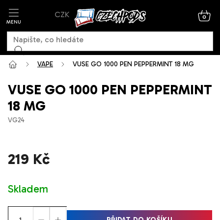
Přejít
CZK
na
NÁK
KOŠ
obsah
VAPE
VUSE GO 1000 PEN PEPPERMINT 18 MG
VUSE GO 1000 PEN PEPPERMINT
18 MG
VG24
219 Kč
Měrná
Skladem
cena:
PŘIDAT DO KOŠÍKU