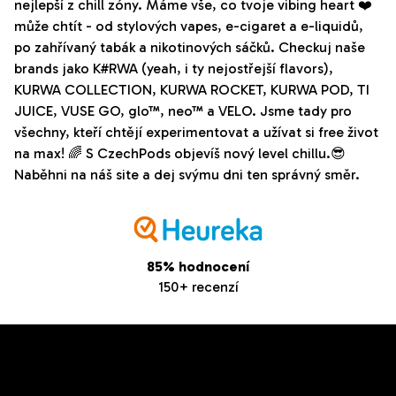
nejlepší z chill zóny. Máme vše, co tvoje vibing heart ❤️
může chtít - od stylových vapes, e-cigaret a e-liquidů,
po zahřívaný tabák a nikotinových sáčků. Checkuj naše
brands jako K#RWA (yeah, i ty nejostřejší flavors),
KURWA COLLECTION, KURWA ROCKET, KURWA POD, TI
JUICE, VUSE GO, glo™, neo™ a VELO. Jsme tady pro
všechny, kteří chtějí experimentovat a užívat si free život
na max! 🌈 S CzechPods objevíš nový level chillu.😎
Naběhni na náš site a dej svýmu dni ten správný směr.
85% hodnocení
150+ recenzí
Z
Odebírat newsletter
á
Vložte svůj e-mail a my vám budeme zasílat informace o
p