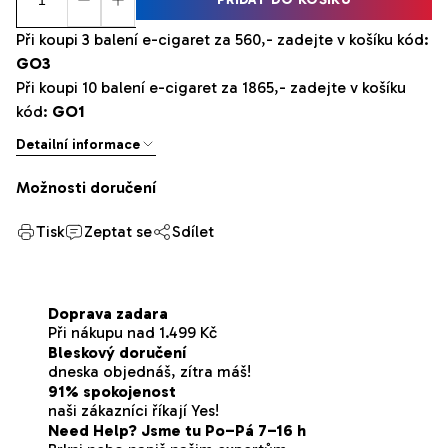
Při koupi 3 balení e-cigaret za 560,- zadejte v košíku kód:
GO3
Při koupi 10 balení e-cigaret za 1865,- zadejte v košíku
kód:
GO1
Detailní informace
Možnosti doručení
Tisk
Zeptat se
Sdílet
Doprava zadara
Při nákupu nad 1.499 Kč
Bleskový doručení
dneska objednáš, zítra máš!
91% spokojenost
naši zákazníci říkají Yes!
Need Help? Jsme tu Po–Pá 7–16 h