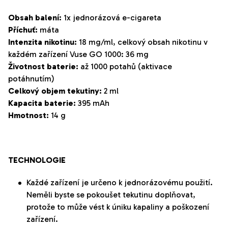
Obsah balení:
1x jednorázová e-cigareta
Příchuť:
máta
Intenzita nikotinu:
18 mg/ml, c
elkový obsah nikotinu v
každém zařízení
Vuse
GO
1000
: 36 mg
Životnost baterie:
až 1000 potahů (aktivace
potáhnutím)
Celkový objem tekutiny:
2 ml
Kapacita baterie:
395 mAh
Hmotnost:
14 g
TECHNOLOGIE
Každé zařízení je určeno k jednorázovému použití.
Neměli byste se pokoušet tekutinu doplňovat,
protože to může vést k úniku kapaliny a poškození
zařízení.