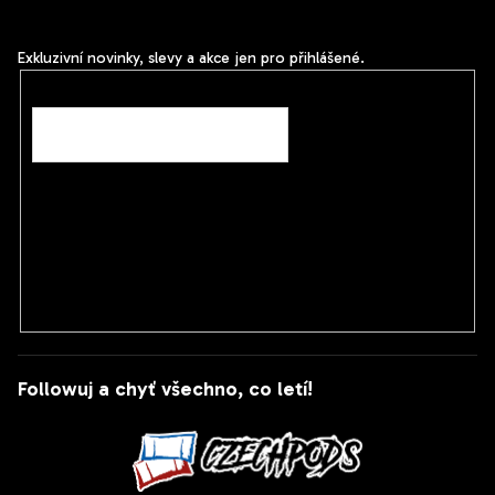
nových produktech na našem e-shopu.
a
t
Exkluzivní novinky, slevy a akce jen pro přihlášené.
í
E-mail
Vložením e-mailu souhlasíte s
podmínkami ochrany
osobních údajů
PŘIHLÁSIT SE
Followuj a chyť všechno, co letí!