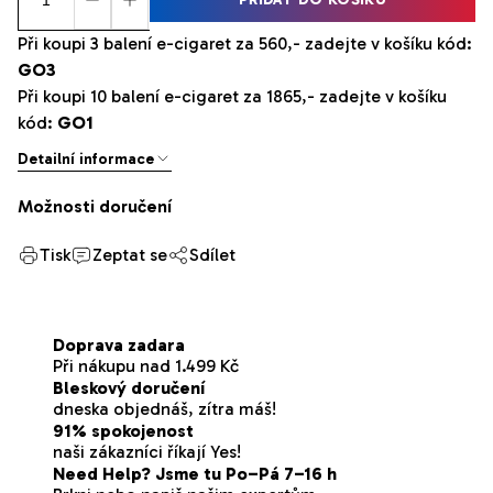
Při koupi 3 balení e-cigaret za 560,- zadejte v košíku kód:
GO3
Při koupi 10 balení e-cigaret za 1865,- zadejte v košíku
kód:
GO1
Detailní informace
Možnosti doručení
Tisk
Zeptat se
Sdílet
Doprava zadara
Při nákupu nad 1.499 Kč
Bleskový doručení
dneska objednáš, zítra máš!
91% spokojenost
naši zákazníci říkají Yes!
Need Help? Jsme tu Po–Pá 7–16 h