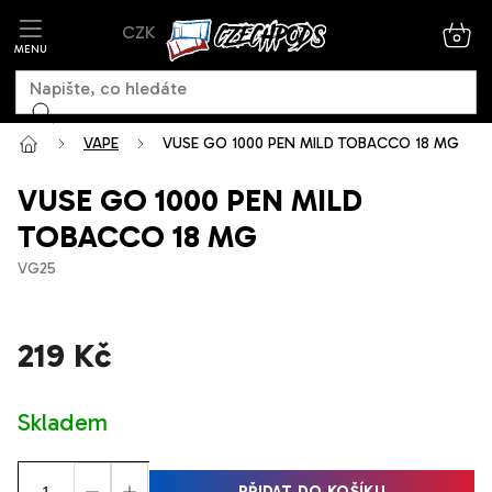
Přejít
CZK
na
NÁK
KOŠ
obsah
VAPE
VUSE GO 1000 PEN MILD TOBACCO 18 MG
VUSE GO 1000 PEN MILD
TOBACCO 18 MG
VG25
219 Kč
Měrná
Skladem
cena:
PŘIDAT DO KOŠÍKU