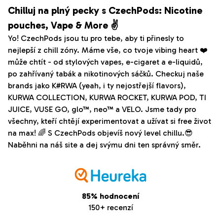
Chilluj na plný pecky s CzechPods: Nicotine
pouches, Vape & More ✌️
Yo! CzechPods jsou tu pro tebe, aby ti přinesly to
nejlepší z chill zóny. Máme vše, co tvoje vibing heart ❤️
může chtít - od stylových vapes, e-cigaret a e-liquidů,
po zahřívaný tabák a nikotinových sáčků. Checkuj naše
brands jako K#RWA (yeah, i ty nejostřejší flavors),
KURWA COLLECTION, KURWA ROCKET, KURWA POD, TI
JUICE, VUSE GO, glo™, neo™ a VELO. Jsme tady pro
všechny, kteří chtějí experimentovat a užívat si free život
na max! 🌈 S CzechPods objevíš nový level chillu.😎
Naběhni na náš site a dej svýmu dni ten správný směr.
85% hodnocení
150+ recenzí