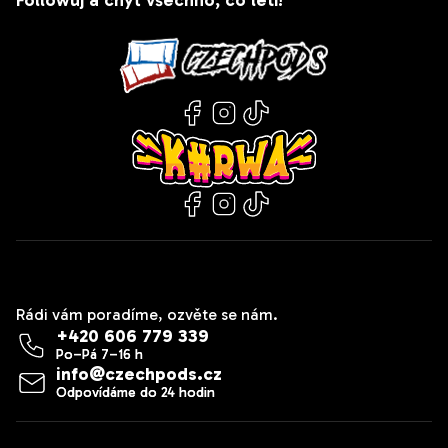
Followuj a chyť všechno, co letí!
Kontakt
Rádi vám poradíme, ozvěte se nám.
+420 606 779 339
info
@
czechpods.cz