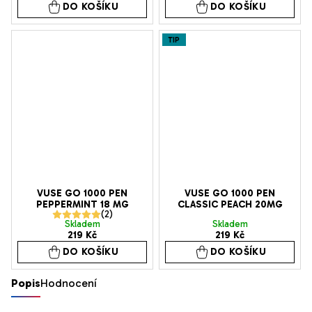
DO KOŠÍKU
DO KOŠÍKU
TIP
VUSE GO 1000 PEN
VUSE GO 1000 PEN
PEPPERMINT 18 MG
CLASSIC PEACH 20MG
Průměrné
Skladem
Skladem
219 Kč
219 Kč
hodnocení
DO KOŠÍKU
DO KOŠÍKU
produktu
je
Popis
Hodnocení
5,0
z