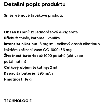
Detailní popis produktu
5
hvězdiček.
Směs krémové tabákové příchuti.
Obsah balení:
1x jednorázová e-cigareta
Příchuť:
tabák, karamel, vanilka
Intenzita nikotinu:
18 mg/ml, c
elkový obsah nikotinu v
každém zařízení
Vuse
GO
1000
: 36 mg
Životnost baterie:
až 1000 potahů (aktivace
potáhnutím)
Celkový objem tekutiny:
2 ml
Kapacita baterie:
395 mAh
Hmotnost:
14 g
TECHNOLOGIE