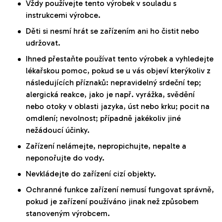
Vždy používejte tento výrobek v souladu s
instrukcemi výrobce.
Děti si nesmí hrát se zařízením ani ho čistit nebo
udržovat.
Ihned přestaňte používat tento výrobek a vyhledejte
lékařskou pomoc, pokud se u vás objeví kterýkoliv z
následujících příznaků: nepravidelný srdeční tep;
alergická reakce, jako je např. vyrážka, svědění
nebo otoky v oblasti jazyka, úst nebo krku; pocit na
omdlení; nevolnost; případně jakékoliv jiné
nežádoucí účinky.
Zařízení nelámejte, nepropichujte, nepalte a
neponořujte do vody.
Nevkládejte do zařízení cizí objekty.
Ochranné funkce zařízení nemusí fungovat správně,
pokud je zařízení používáno jinak než způsobem
stanoveným výrobcem.