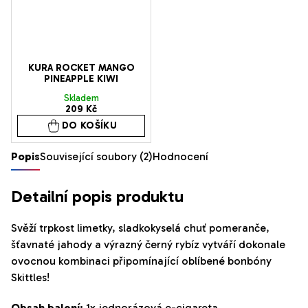
KURA ROCKET MANGO
PINEAPPLE KIWI
Skladem
209 Kč
DO KOŠÍKU
Popis
Související soubory (2)
Hodnocení
Detailní popis produktu
Svěží trpkost limetky, sladkokyselá chuť pomeranče,
šťavnaté jahody a výrazný černý rybíz vytváří dokonale
ovocnou kombinaci připomínající oblíbené bonbóny
Skittles!
Obsah balení:
1x jednorázová e-cigareta