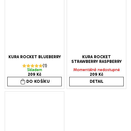
KURA ROCKET BLUEBERRY
KURA ROCKET
STRAWBERRY RASPBERRY
Průměrné
Skladem
Momentálně nedostupné
209 Kč
209 Kč
hodnocení
DO KOŠÍKU
DETAIL
produktu
je
5,0
z
5
hvězdiček.