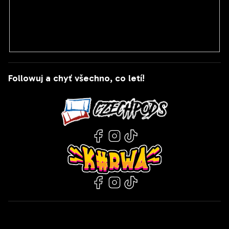
PŘIHLÁSIT SE
Followuj a chyť všechno, co letí!
Kontakt