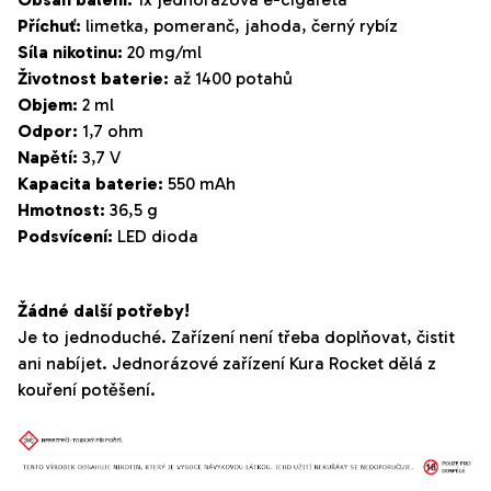
Příchuť:
limetka, pomeranč, jahoda, černý rybíz
Síla nikotinu:
20 mg/ml
Životnost baterie:
až 1400 potahů
Objem:
2 ml
Odpor:
1,7 ohm
Napětí:
3,7 V
Kapacita baterie:
550 mAh
Hmotnost:
36,5 g
Podsvícení:
LED dioda
Žádné další potřeby!
Je to jednoduché. Zařízení není třeba doplňovat, čistit
ani nabíjet. Jednorázové zařízení Kura Rocket dělá z
kouření potěšení.