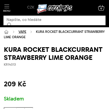
Přejít
CZK
na
NÁK
KOŠ
obsah
VAPE
KURA ROCKET BLACKCURRANT STRAWBERRY
LIME ORANGE
KURA ROCKET BLACKCURRANT
STRAWBERRY LIME ORANGE
KR14013
209 Kč
Měrná
Skladem
cena: