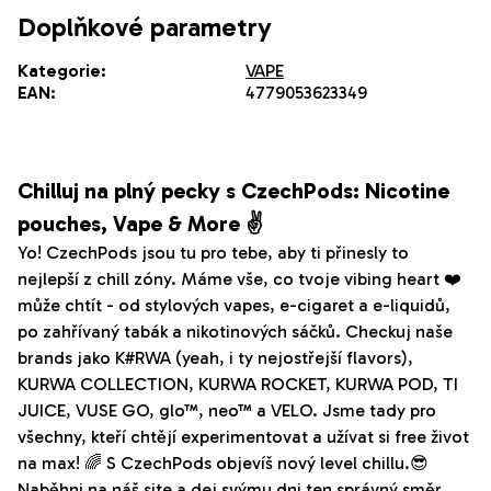
Doplňkové parametry
Kategorie
:
VAPE
EAN
:
4779053623349
Chilluj na plný pecky s CzechPods: Nicotine
pouches, Vape & More ✌️
Yo! CzechPods jsou tu pro tebe, aby ti přinesly to
nejlepší z chill zóny. Máme vše, co tvoje vibing heart ❤️
může chtít - od stylových vapes, e-cigaret a e-liquidů,
po zahřívaný tabák a nikotinových sáčků. Checkuj naše
brands jako K#RWA (yeah, i ty nejostřejší flavors),
KURWA COLLECTION, KURWA ROCKET, KURWA POD, TI
JUICE, VUSE GO, glo™, neo™ a VELO. Jsme tady pro
všechny, kteří chtějí experimentovat a užívat si free život
na max! 🌈 S CzechPods objevíš nový level chillu.😎
Naběhni na náš site a dej svýmu dni ten správný směr.