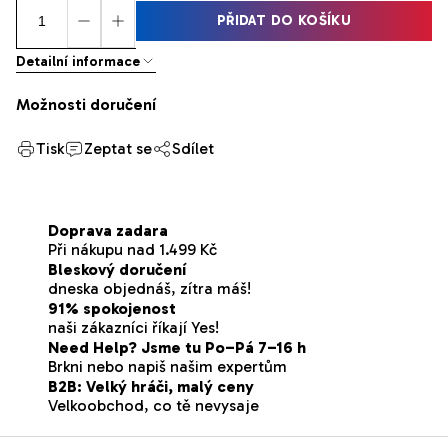
PŘIDAT DO KOŠÍKU
Detailní informace
Možnosti doručení
Tisk
Zeptat se
Sdílet
Doprava zadara
Při nákupu nad 1.499 Kč
Bleskový doručení
dneska objednáš, zítra máš!
91% spokojenost
naši zákazníci říkají Yes!
Need Help? Jsme tu Po–Pá 7–16 h
Brkni nebo napiš našim expertům
B2B: Velký hráči, malý ceny
Velkoobchod, co tě nevysaje