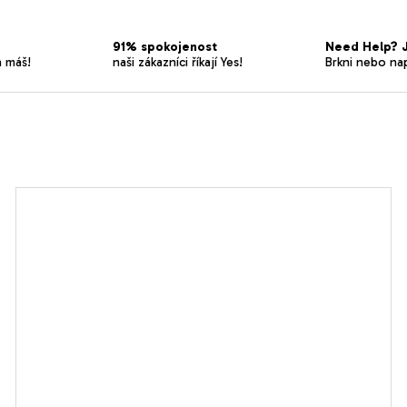
91% spokojenost
Need Help? J
a máš!
naši zákazníci říkají Yes!
Brkni nebo na