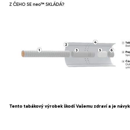
Z ČEHO SE neo™ SKLÁDÁ?
Tento tabákový výrobek škodí Vašemu zdraví a je návyk