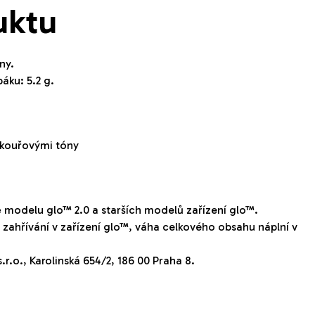
uktu
ny.
áku: 5.2 g.
 kouřovými tóny
ě modelu glo™ 2.0 a starších modelů zařízení glo™.
zahřívání v zařízení glo™, váha celkového obsahu náplní v
r.o., Karolinská 654/2, 186 00 Praha 8.