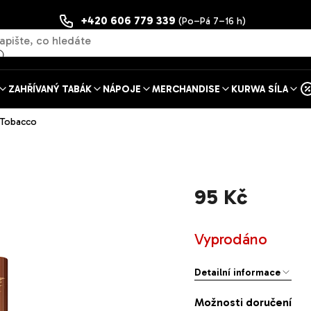
+420 606 779 339
(Po–Pá 7–16 h)
ZAHŘÍVANÝ TABÁK
NÁPOJE
MERCHANDISE
KURWA SÍLA
 Tobacco
95 Kč
Měrná
Vyprodáno
cena:
Detailní informace
Možnosti doručení