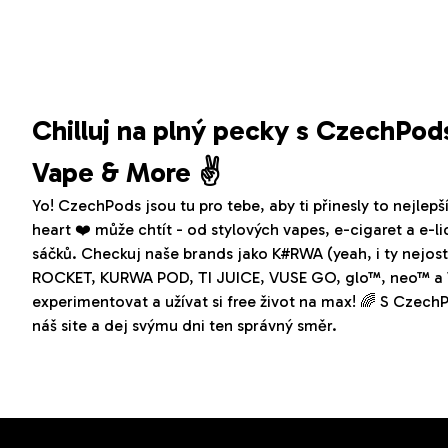
Chilluj na plný pecky s CzechPod
Vape & More ✌️
Yo! CzechPods jsou tu pro tebe, aby ti přinesly to nejlepš
heart ❤️ může chtít - od stylových vapes, e-cigaret a e-l
sáčků. Checkuj naše brands jako K#RWA (yeah, i ty nej
ROCKET, KURWA POD, TI JUICE, VUSE GO, glo™, neo™ a VE
experimentovat a užívat si free život na max! 🌈 S CzechP
náš site a dej svýmu dni ten správný směr.