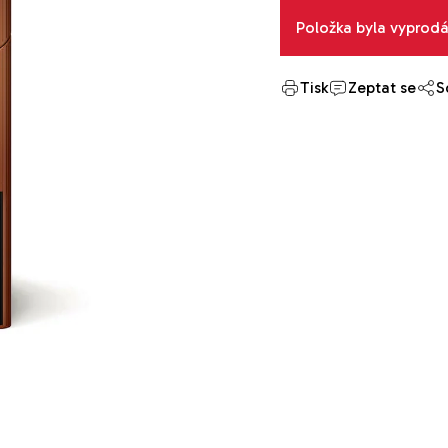
Položka byla vyprod
Tisk
Zeptat se
S