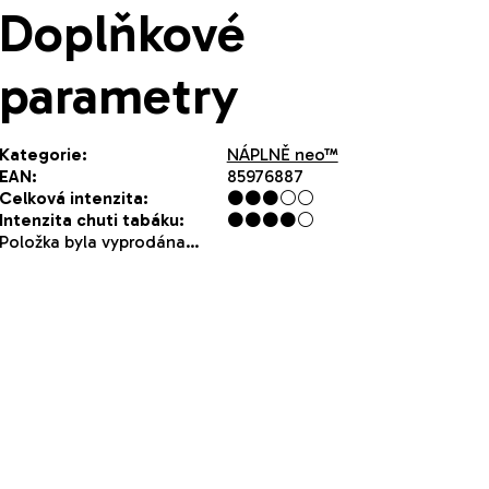
Doplňkové
parametry
Kategorie
:
NÁPLNĚ neo™
EAN
:
85976887
Celková intenzita
:
⚫⚫⚫⚪⚪
Intenzita chuti tabáku
:
⚫⚫⚫⚫⚪
Položka byla vyprodána…