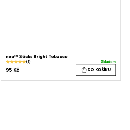
neo™ Sticks Bright Tobacco
Skladem
Průměrné
95 Kč
DO KOŠÍKU
hodnocení
produktu
je
5,0
z
5
hvězdiček.