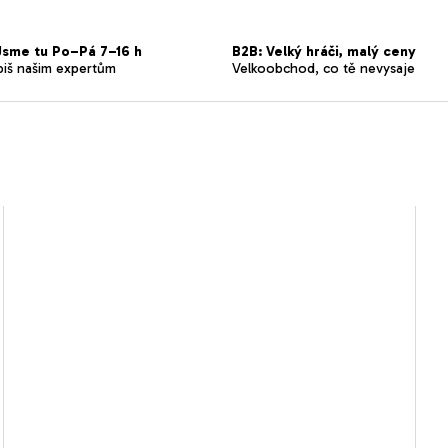
sme tu Po–Pá 7–16 h
B2B: Velký hráči, malý ceny
piš našim expertům
Velkoobchod, co tě nevysaje