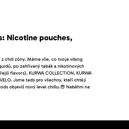
s: Nicotine pouches,
í z chill zóny. Máme vše, co tvoje vibing
iquidů, po zahřívaný tabák a nikotinových
ostřejší flavors), KURWA COLLECTION, KURWA
LO. Jsme tady pro všechny, kteří chtějí
ods objevíš nový level chillu.😎 Naběhni na