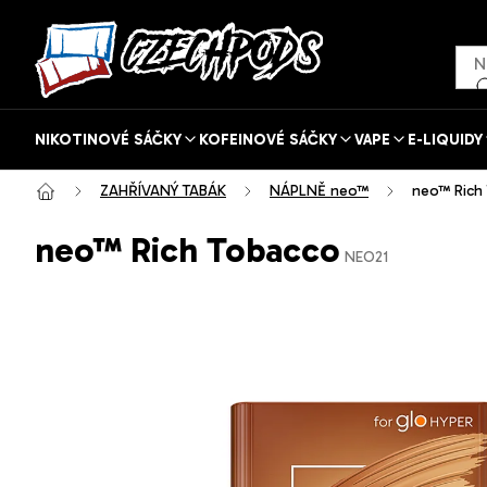
Přejít
na
obsah
NIKOTINOVÉ SÁČKY
KOFEINOVÉ SÁČKY
VAPE
E-LIQUIDY
ZAHŘÍVANÝ TABÁK
NÁPLNĚ neo™
neo™ Rich
neo™ Rich Tobacco
NEO21