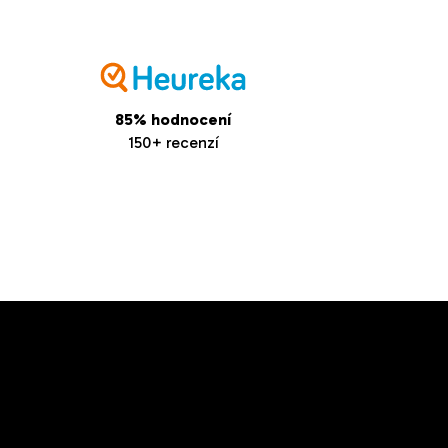
85% hodnocení
150+ recenzí
Odebírat newsletter
ložte svůj e-mail a my vám budeme zasílat informace o