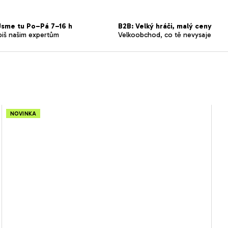
sme tu Po–Pá 7–16 h
B2B: Velký hráči, malý ceny
piš našim expertům
Velkoobchod, co tě nevysaje
NOVINKA