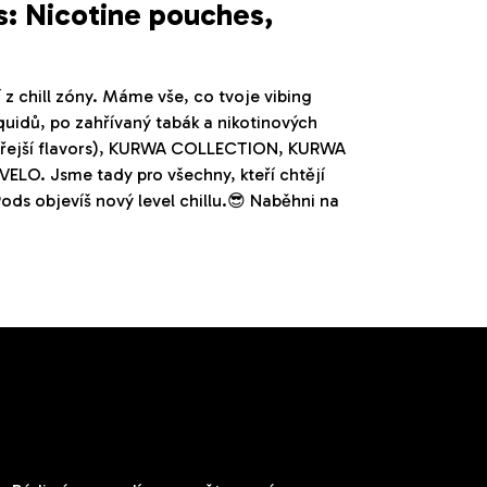
s: Nicotine pouches,
í z chill zóny. Máme vše, co tvoje vibing
iquidů, po zahřívaný tabák a nikotinových
ostřejší flavors), KURWA COLLECTION, KURWA
LO. Jsme tady pro všechny, kteří chtějí
ods objevíš nový level chillu.😎 Naběhni na
Kontakt
V