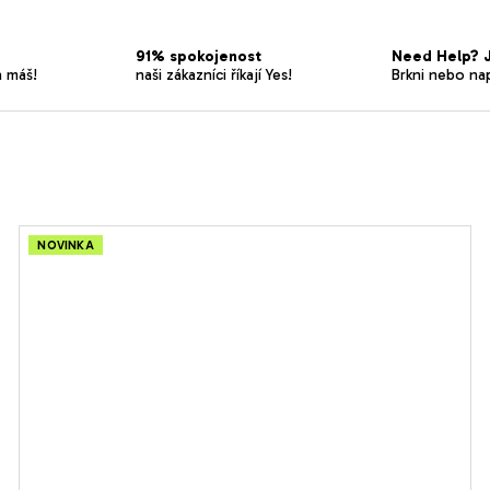
91% spokojenost
Need Help? J
a máš!
naši zákazníci říkají Yes!
Brkni nebo na
NOVINKA