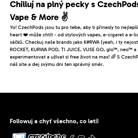
Chilluj na plný pecky s CzechPod
Vape & More ✌️
Yo! CzechPods jsou tu pro tebe, aby ti přinesly to nejlepš
heart ❤️ může chtít - od stylových vapes, e-cigaret a e-l
sáčků. Checkuj naše brands jako K#RWA (yeah, i ty nej
ROCKET, KURWA POD, TI JUICE, VUSE GO, glo™, neo™ a VE
experimentovat a užívat si free život na max! 🌈 S CzechP
náš site a dej svýmu dni ten správný směr.
Z
á
Followuj a chyť všechno, co letí!
p