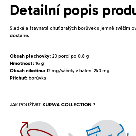
Detailní popis prod
Sladká a šťavnatá chuť zralých borůvek s jemně svěžím
dostane.
Obsah plechovky:
20 porcí po 0,8 g
Hmotnost:
16 g
Obsah nikotinu:
12 mg/sáček, v balení 240 mg
Příchuť:
borůvka
JAK POUŽÍVAT
KURWA
COLLECTION
?