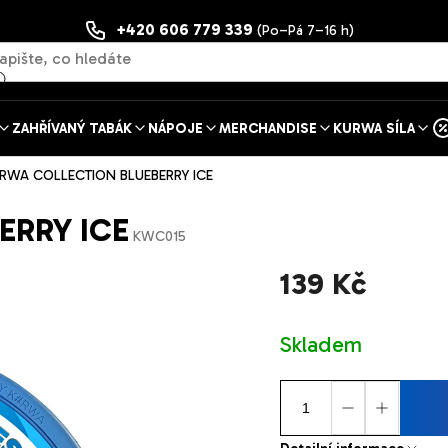
+420 606 779 339
(Po–Pá 7–16 h)
ZAHŘÍVANÝ TABÁK
NÁPOJE
MERCHANDISE
KURWA SÍLA
RWA COLLECTION BLUEBERRY ICE
ERRY ICE
KWC015
139 Kč
Měrná
Skladem
cena: