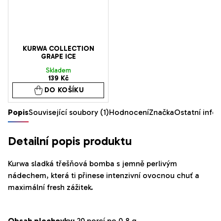
KURWA COLLECTION
GRAPE ICE
Skladem
139 Kč
DO KOŠÍKU
Popis
Související soubory (1)
Hodnocení
Značka
Ostatní info
Detailní popis produktu
Kurwa sladká třešňová bomba s jemně perlivým
nádechem, která ti přinese intenzivní ovocnou chuť a
maximální fresh zážitek.
Obsah plechovky:
20 porcí po 0,8 g