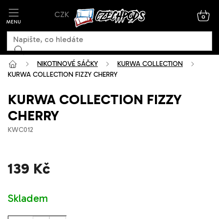
Přejít
CZK
na
NÁK
KOŠ
obsah
NIKOTINOVÉ SÁČKY
KURWA COLLECTION
KURWA COLLECTION FIZZY CHERRY
KURWA COLLECTION FIZZY
CHERRY
KWC012
139 Kč
Měrná
Skladem
cena: