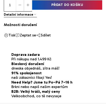
PŘIDAT DO KOŠÍKU
Detailní informace
Možnosti doručení
Tisk
Zeptat se
Sdílet
Doprava zadara
Při nákupu nad 1.499 Kč
Bleskový doručení
dneska objednáš, zítra máš!
91% spokojenost
naši zákazníci říkají Yes!
Need Help? Jsme tu Po–Pá 7–16 h
Brkni nebo napiš našim expertům
B2B: Velký hráči, malý ceny
Velkoobchod, co tě nevysaje