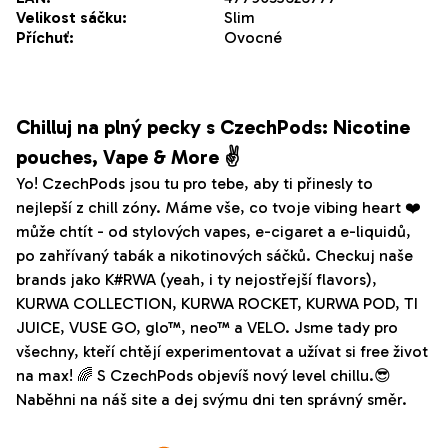
Velikost sáčku
:
Slim
Příchuť
:
Ovocné
Chilluj na plný pecky s CzechPods: Nicotine
pouches, Vape & More ✌️
Yo! CzechPods jsou tu pro tebe, aby ti přinesly to
nejlepší z chill zóny. Máme vše, co tvoje vibing heart ❤️
může chtít - od stylových vapes, e-cigaret a e-liquidů,
po zahřívaný tabák a nikotinových sáčků. Checkuj naše
brands jako K#RWA (yeah, i ty nejostřejší flavors),
KURWA COLLECTION, KURWA ROCKET, KURWA POD, TI
JUICE, VUSE GO, glo™, neo™ a VELO. Jsme tady pro
všechny, kteří chtějí experimentovat a užívat si free život
na max! 🌈 S CzechPods objevíš nový level chillu.😎
Naběhni na náš site a dej svýmu dni ten správný směr.