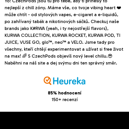
Yo! CzechPods jsou tu pro tebe, aby ti přinesly to
nejlepší z chill zóny. Máme vše, co tvoje vibing heart ❤️
může chtít - od stylových vapes, e-cigaret a e-liquidů,
po zahřívaný tabák a nikotinových sáčků. Checkuj naše
brands jako K#RWA (yeah, i ty nejostřejší flavors),
KURWA COLLECTION, KURWA ROCKET, KURWA POD, TI
JUICE, VUSE GO, glo™, neo™ a VELO. Jsme tady pro
všechny, kteří chtějí experimentovat a užívat si free život
na max! 🌈 S CzechPods objevíš nový level chillu.😎
Naběhni na náš site a dej svýmu dni ten správný směr.
85% hodnocení
150+ recenzí
Z
Odebírat newsletter
á