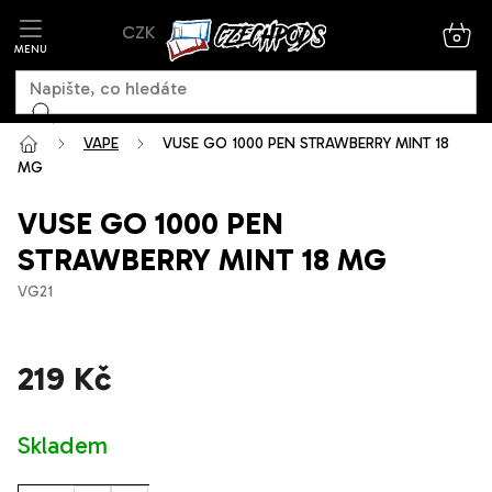
Přejít
CZK
na
NÁK
KOŠ
obsah
VAPE
VUSE GO 1000 PEN STRAWBERRY MINT 18
MG
VUSE GO 1000 PEN
STRAWBERRY MINT 18 MG
VG21
219 Kč
Měrná
Skladem
cena: