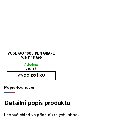
z
5
hvězdiček.
VUSE GO 1000 PEN GRAPE
MINT 18 MG
Skladem
219 Kč
DO KOŠÍKU
Popis
Hodnocení
Detailní popis produktu
Ledově chladivá příchuť zralých jahod.