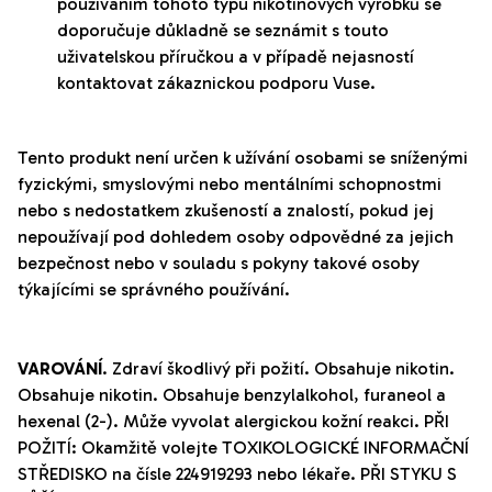
používáním tohoto typu nikotinových výrobků se
doporučuje důkladně se seznámit s touto
uživatelskou příručkou a v případě nejasností
kontaktovat zákaznickou podporu Vuse.
Tento produkt není určen k užívání osobami se sníženými
fyzickými, smyslovými nebo mentálními schopnostmi
nebo s nedostatkem zkušeností a znalostí, pokud jej
nepoužívají pod dohledem osoby odpovědné za jejich
bezpečnost nebo v souladu s pokyny takové osoby
týkajícími se správného používání.
VAROVÁNÍ
. Zdraví škodlivý při požití. Obsahuje nikotin.
Obsahuje nikotin. Obsahuje
benzylalkohol
,
furaneol
a
hexenal
(2-).
Může vyvolat alergickou kožní reakci. PŘI
POŽITÍ: Okamžitě volejte TOXIKOLOGICKÉ INFORMAČNÍ
STŘEDISKO na čísle 224919293 nebo lékaře. PŘI STYKU S