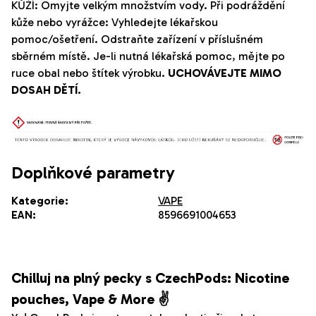
KŮŽÍ: Omyjte velkým množstvím vody. Při podráždění
kůže nebo vyrážce: Vyhledejte lékařskou
pomoc/ošetření. Odstraňte zařízení v příslušném
sběrném místě. Je-li nutná lékařská pomoc, mějte po
ruce obal nebo štítek výrobku.
UCHOVÁVEJTE MIMO
DOSAH DĚTÍ.
Doplňkové parametry
Kategorie
:
VAPE
EAN
:
8596691004653
Chilluj na plný pecky s CzechPods: Nicotine
pouches, Vape & More ✌️