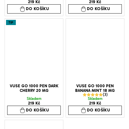
219 Kč
219 Kč
DO KOŠÍKU
DO KOŠÍKU
TIP
VUSE GO 1000 PEN DARK
VUSE GO 1000 PEN
CHERRY 20 MG
BANANA MINT 18 MG
Průměrné
Skladem
Skladem
219 Kč
219 Kč
hodnocení
DO KOŠÍKU
DO KOŠÍKU
produktu
je
5,0