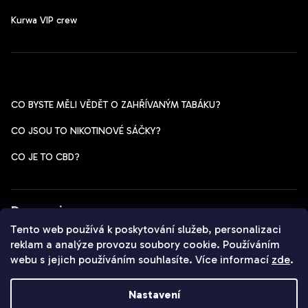
Kurwa VIP crew
Pomoc s výběrem
CO BYSTE MĚLI VĚDĚT O ZAHŘÍVANÝM TABÁKU?
CO JSOU TO NIKOTINOVÉ SÁČKY?
CO JE TO CBD?
Dopravci
Tento web používá k poskytování služeb, personalizaci
reklam a analýze provozu soubory cookie. Používáním
webu s jejich používáním souhlasíte. Více informací
zde
.
Copyright 2026
Czechpods.cz
. Všechna práva vyhrazena.
Nastavení
Vytvořil Shoptet
&