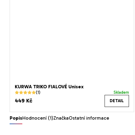
KURWA TRIKO FIALOVÉ Unisex
Skladem
Průměrné
449 Kč
DETAIL
hodnocení
produktu
je
Popis
Hodnocení (1)
Značka
Ostatní informace
5,0
z