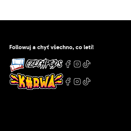
Z
á
Followuj a chyť všechno, co letí!
p
a
t
í