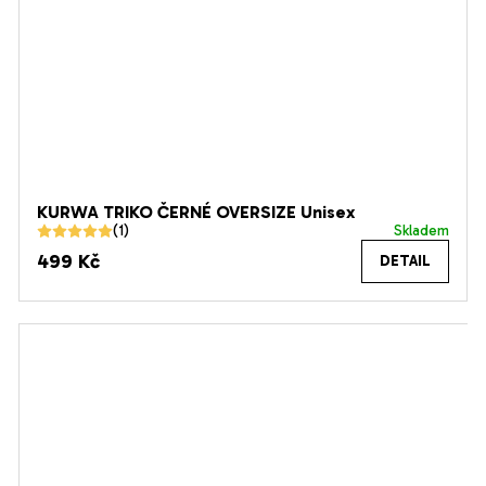
KURWA TRIKO ČERNÉ OVERSIZE Unisex
Skladem
Průměrné
499 Kč
DETAIL
hodnocení
produktu
je
5,0
z
5
hvězdiček.