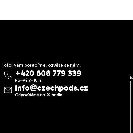
Kontakt
V
n
Rádi vám poradíme, ozvěte se nám.
+420 606 779 339
E
info
@
czechpods.cz