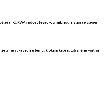
ělej si KURWA radost fešáckou mikinou a staň se členem
nžety na rukávech a lemu, klokaní kapsa, zdrsněná vnitřní