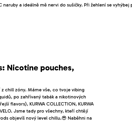
 naruby a ideálně mě nervi do sušičky. Při žehlení se vyhýbej 
s: Nicotine pouches,
í z chill zóny. Máme vše, co tvoje vibing
iquidů, po zahřívaný tabák a nikotinových
ostřejší flavors), KURWA COLLECTION, KURWA
LO. Jsme tady pro všechny, kteří chtějí
ods objevíš nový level chillu.😎 Naběhni na