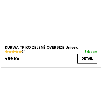
KURWA TRIKO ZELENÉ OVERSIZE Unisex
Skladem
Průměrné
499 Kč
DETAIL
hodnocení
produktu
je
5,0
z
5
hvězdiček.