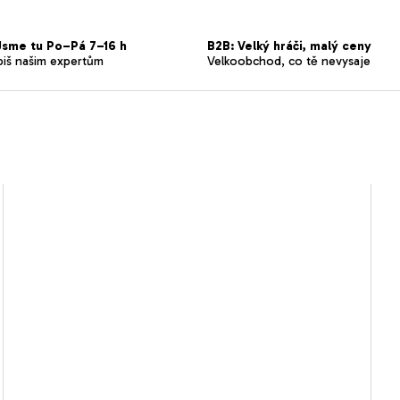
sme tu Po–Pá 7–16 h
B2B: Velký hráči, malý ceny
piš našim expertům
Velkoobchod, co tě nevysaje