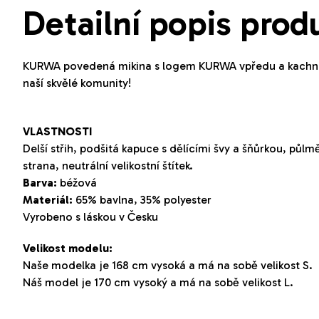
5
Detailní popis prod
hvězdiček.
KURWA povedená mikina s logem KURWA vpředu a kachničko
naší skvělé komunity!
VLASTNOSTI
Delší střih, podšitá kapuce s dělícími švy a šňůrkou, půl
strana, neutrální velikostní štítek.
Barva:
béžová
Materiál:
65% bavlna, 35% polyester
Vyrobeno s láskou v Česku
Velikost modelu:
Naše modelka je 168 cm vysoká a má na sobě velikost S.
Náš model je 170 cm vysoký a má na sobě velikost L.