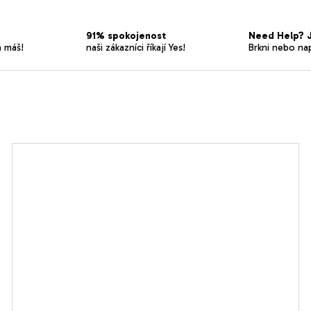
91% spokojenost
Need Help? J
a máš!
naši zákazníci říkají Yes!
Brkni nebo na