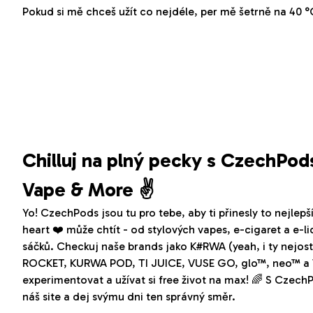
Pokud si mě chceš užít co nejdéle, per mě šetrně na 40 °C
Chilluj na plný pecky s CzechPod
Vape & More ✌️
Yo! CzechPods jsou tu pro tebe, aby ti přinesly to nejlepš
heart ❤️ může chtít - od stylových vapes, e-cigaret a e-l
sáčků. Checkuj naše brands jako K#RWA (yeah, i ty nej
ROCKET, KURWA POD, TI JUICE, VUSE GO, glo™, neo™ a VE
experimentovat a užívat si free život na max! 🌈 S CzechP
náš site a dej svýmu dni ten správný směr.