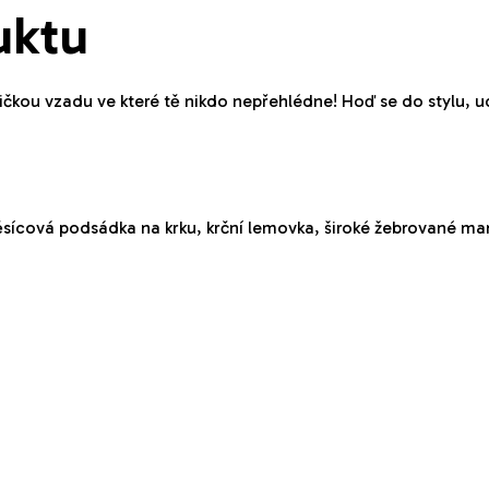
5
uktu
hvězdiček.
u vzadu ve které tě nikdo nepřehlédne! Hoď se do stylu, ud
měsícová podsádka na krku, krční lemovka, široké žebrované ma