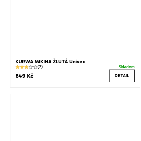
KURWA MIKINA ŽLUTÁ Unisex
Skladem
Průměrné
849 Kč
DETAIL
hodnocení
produktu
je
3,0
z
5
hvězdiček.