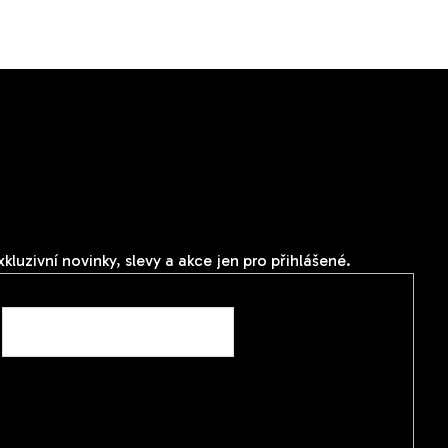
Odebírat newsletter
ložte svůj e-mail a my vám budeme zasílat informace o
ových produktech na našem e-shopu.
xkluzivní novinky, slevy a akce jen pro přihlášené.
E-mail
Vložením e-mailu souhlasíte s
podmínkami ochrany
osobních údajů