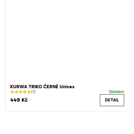
KURWA TRIKO ČERNÉ Unisex
Skladem
Průměrné
449 Kč
DETAIL
hodnocení
produktu
je
5,0
z