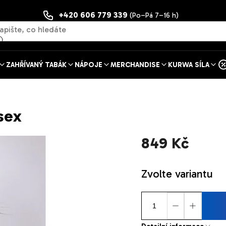
+420 606 779 339
(Po–Pá 7–16 h)
ZAHŘÍVANÝ TABÁK
NÁPOJE
MERCHANDISE
KURWA SÍLA
sex
849 Kč
Měrná
Zvolte variantu
cena: