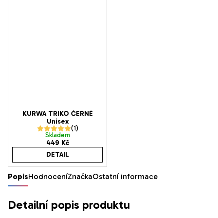
KURWA TRIKO ČERNÉ
Unisex
Průměrné
Skladem
449 Kč
hodnocení
DETAIL
produktu
je
Popis
Hodnocení
Značka
Ostatní informace
5,0
z
Detailní popis produktu
5
hvězdiček.