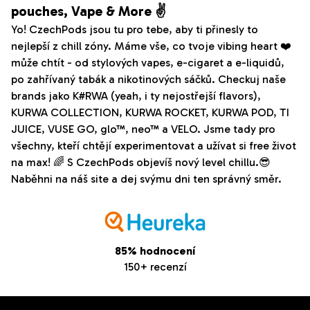
pouches, Vape & More ✌️
Yo! CzechPods jsou tu pro tebe, aby ti přinesly to
nejlepší z chill zóny. Máme vše, co tvoje vibing heart ❤️
může chtít - od stylových vapes, e-cigaret a e-liquidů,
po zahřívaný tabák a nikotinových sáčků. Checkuj naše
brands jako K#RWA (yeah, i ty nejostřejší flavors),
KURWA COLLECTION, KURWA ROCKET, KURWA POD, TI
JUICE, VUSE GO, glo™, neo™ a VELO. Jsme tady pro
všechny, kteří chtějí experimentovat a užívat si free život
na max! 🌈 S CzechPods objevíš nový level chillu.😎
Naběhni na náš site a dej svýmu dni ten správný směr.
85% hodnocení
150+ recenzí