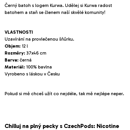
Černý batoh s logem Kurwa. Udělej si Kurwa radost
batohem a staň se členem naší skvělé komunity!
VLASTNOSTI
Uzavírání na provlečenou šňůrku.
Objem:
12 l
Rozměry:
37x46 cm
Barva:
černá
Materiál:
100% bavlna
Vyrobeno s láskou v Česku
Pokud si mě chceš užít co nejdéle, tak mě nejlépe neper.
Chilluj na plný pecky s CzechPods: Nicotine