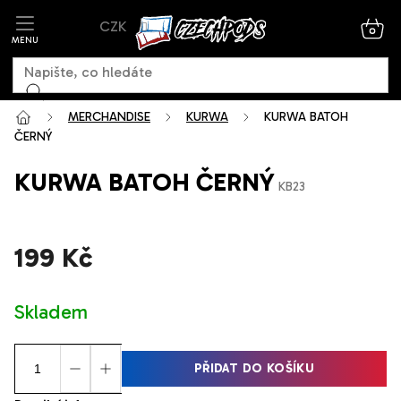
Přejít
CZK
na
NÁK
KOŠ
obsah
MERCHANDISE
KURWA
KURWA BATOH
ČERNÝ
KURWA BATOH ČERNÝ
KB23
199 Kč
Měrná
Skladem
cena:
PŘIDAT DO KOŠÍKU