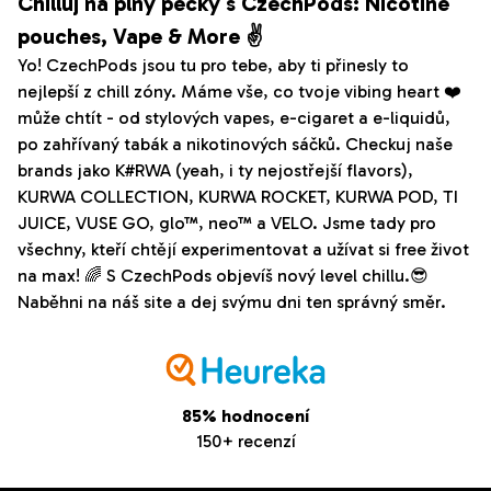
Chilluj na plný pecky s CzechPods: Nicotine
pouches, Vape & More ✌️
Yo! CzechPods jsou tu pro tebe, aby ti přinesly to
nejlepší z chill zóny. Máme vše, co tvoje vibing heart ❤️
může chtít - od stylových vapes, e-cigaret a e-liquidů,
po zahřívaný tabák a nikotinových sáčků. Checkuj naše
brands jako K#RWA (yeah, i ty nejostřejší flavors),
KURWA COLLECTION, KURWA ROCKET, KURWA POD, TI
JUICE, VUSE GO, glo™, neo™ a VELO. Jsme tady pro
všechny, kteří chtějí experimentovat a užívat si free život
na max! 🌈 S CzechPods objevíš nový level chillu.😎
Naběhni na náš site a dej svýmu dni ten správný směr.
85% hodnocení
150+ recenzí