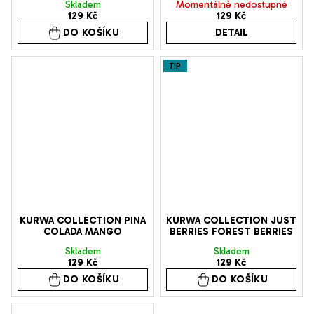
Průměrné
Skladem
Momentálně nedostupné
129 Kč
129 Kč
hodnocení
DO KOŠÍKU
DETAIL
produktu
je
TIP
5,0
z
5
hvězdiček.
KURWA COLLECTION PINA
KURWA COLLECTION JUST
COLADA MANGO
BERRIES FOREST BERRIES
Skladem
Skladem
129 Kč
129 Kč
DO KOŠÍKU
DO KOŠÍKU