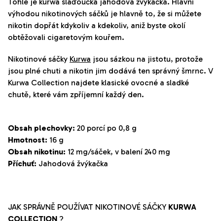
Tohle je kurwa slaďoučká jahodová žvýkačka. Hlavní
výhodou nikotinových sáčků je hlavně to, že si můžete
nikotin dopřát kdykoliv a kdekoliv, aniž byste okolí
obtěžovali cigaretovým kouřem.
Nikotinové sáčky
Kurwa
jsou sázkou na jistotu, protože
jsou plné chuti a nikotin jim dodává ten správný šmrnc. V
Kurwa Collection najdete klasické ovocné a sladké
chutě, které vám zpříjemní každý den.
Obsah plechovky:
20 porcí po 0,8 g
Hmotnost:
16 g
Obsah nikotinu:
12 mg/sáček, v balení 240 mg
Příchuť:
Jahodová žvýkačka
JAK SPRÁVNĚ POUŽÍVAT NIKOTINOVÉ SÁČKY
KURWA
COLLECTION
?