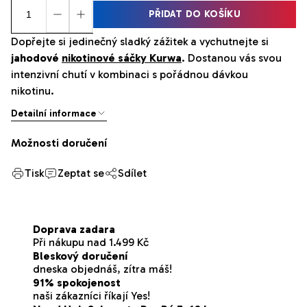
PŘIDAT DO KOŠÍKU
Dopřejte si jedinečný sladký zážitek a vychutnejte si
jahodové
nikotinové sáčky Kurwa
. Dostanou vás svou
intenzivní chutí v kombinaci s pořádnou dávkou
nikotinu.
Detailní informace
Možnosti doručení
Tisk
Zeptat se
Sdílet
Doprava zadara
Při nákupu nad 1.499 Kč
Bleskový doručení
dneska objednáš, zítra máš!
91% spokojenost
naši zákazníci říkají Yes!