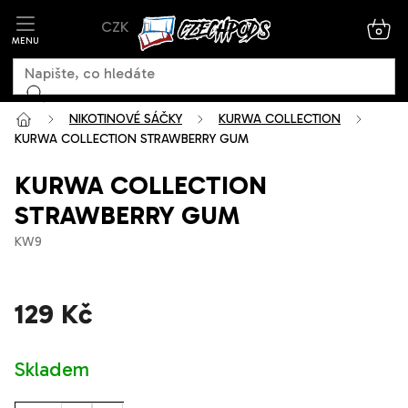
Přejít
CZK
na
NÁK
KOŠ
obsah
NIKOTINOVÉ SÁČKY
KURWA COLLECTION
KURWA COLLECTION STRAWBERRY GUM
KURWA COLLECTION
STRAWBERRY GUM
KW9
129 Kč
Měrná
Skladem
cena: