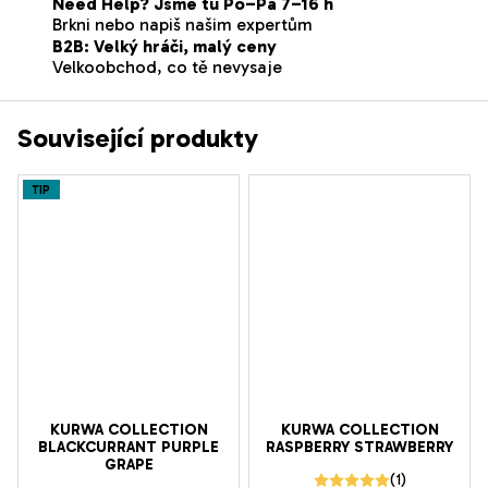
Need Help? Jsme tu Po–Pá 7–16 h
Brkni nebo napiš našim expertům
B2B: Velký hráči, malý ceny
Velkoobchod, co tě nevysaje
Související produkty
TIP
KURWA COLLECTION
KURWA COLLECTION
BLACKCURRANT PURPLE
RASPBERRY STRAWBERRY
GRAPE