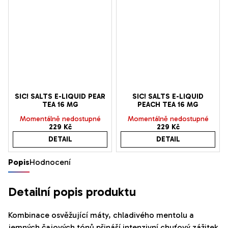
SIC! SALTS E-LIQUID PEAR
SIC! SALTS E-LIQUID
TEA 16 MG
PEACH TEA 16 MG
Momentálně nedostupné
Momentálně nedostupné
229 Kč
229 Kč
DETAIL
DETAIL
Popis
Hodnocení
Detailní popis produktu
Kombinace osvěžující máty, chladivého mentolu a
jemných čajových tónů přináší intenzivní chuťový zážitek