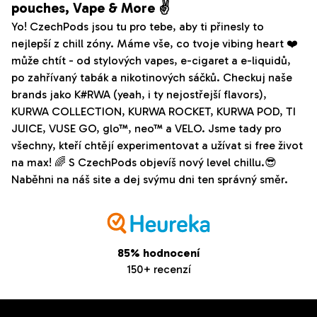
pouches, Vape & More ✌️
Yo! CzechPods jsou tu pro tebe, aby ti přinesly to
nejlepší z chill zóny. Máme vše, co tvoje vibing heart ❤️
může chtít - od stylových vapes, e-cigaret a e-liquidů,
po zahřívaný tabák a nikotinových sáčků. Checkuj naše
brands jako K#RWA (yeah, i ty nejostřejší flavors),
KURWA COLLECTION, KURWA ROCKET, KURWA POD, TI
JUICE, VUSE GO, glo™, neo™ a VELO. Jsme tady pro
všechny, kteří chtějí experimentovat a užívat si free život
na max! 🌈 S CzechPods objevíš nový level chillu.😎
Naběhni na náš site a dej svýmu dni ten správný směr.
85% hodnocení
150+ recenzí
Z