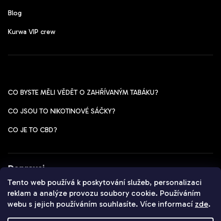
Blog
Kurwa VIP crew
Pomoc s výběrem
CO BYSTE MĚLI VĚDĚT O ZAHŘÍVANÝM TABÁKU?
CO JSOU TO NIKOTINOVÉ SÁČKY?
CO JE TO CBD?
Dopravci
Tento web používá k poskytování služeb, personalizaci
reklam a analýze provozu soubory cookie. Používáním
webu s jejich používáním souhlasíte. Více informací
zde
.
Copyright 2026
Czechpods.cz
. Všechna práva vyhrazena.