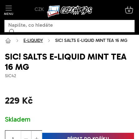
Přejít
CZK
na
NÁK
KOŠ
obsah
E-LIQUIDY
SIC! SALTS E-LIQUID MINT TEA 16 MG
SIC! SALTS E-LIQUID MINT TEA
16 MG
SIC42
229 Kč
Měrná
Skladem
cena:
PŘIDAT DO KOŠÍKU