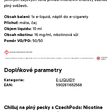
plný svěžesti.
Obsah balení:
1x e-liquid, náplň do e-cigarety
Příchuť:
máta, čaj
Objem liquidu:
10 ml
Obsah nikotinu:
16 mg/ml, nikotinová sůl
Poměr VG/PG:
50/50
Doplňkové parametry
Kategorie
:
E-LIQUIDY
EAN
:
5902811652568
Chilluj na plný pecky s CzechPods: Nicotine