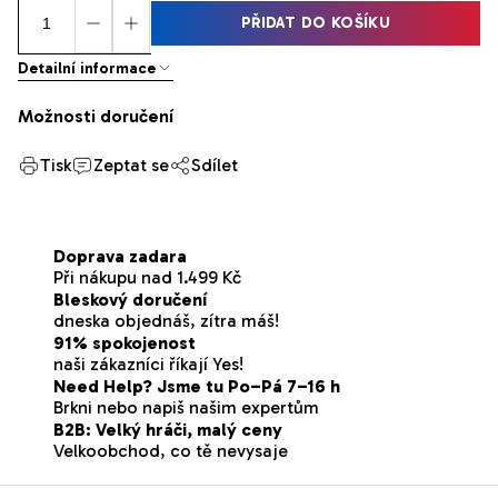
PŘIDAT DO KOŠÍKU
Detailní informace
Možnosti doručení
Tisk
Zeptat se
Sdílet
Doprava zadara
Při nákupu nad 1.499 Kč
Bleskový doručení
dneska objednáš, zítra máš!
91% spokojenost
naši zákazníci říkají Yes!
Need Help? Jsme tu Po–Pá 7–16 h
Brkni nebo napiš našim expertům
B2B: Velký hráči, malý ceny
Velkoobchod, co tě nevysaje