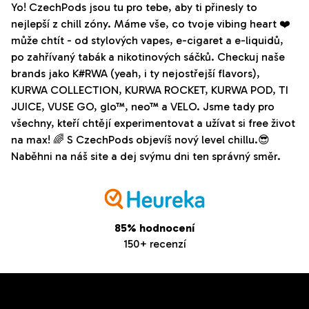
Yo! CzechPods jsou tu pro tebe, aby ti přinesly to
nejlepší z chill zóny. Máme vše, co tvoje vibing heart ❤️
může chtít - od stylových vapes, e-cigaret a e-liquidů,
po zahřívaný tabák a nikotinových sáčků. Checkuj naše
brands jako K#RWA (yeah, i ty nejostřejší flavors),
KURWA COLLECTION, KURWA ROCKET, KURWA POD, TI
JUICE, VUSE GO, glo™, neo™ a VELO. Jsme tady pro
všechny, kteří chtějí experimentovat a užívat si free život
na max! 🌈 S CzechPods objevíš nový level chillu.😎
Naběhni na náš site a dej svýmu dni ten správný směr.
85% hodnocení
150+ recenzí
Z
Odebírat newsletter