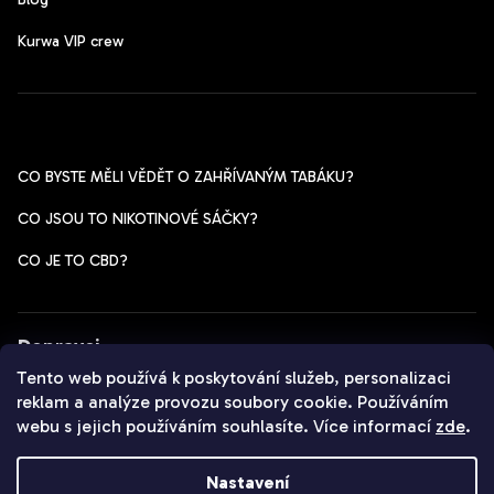
Kurwa VIP crew
Pomoc s výběrem
CO BYSTE MĚLI VĚDĚT O ZAHŘÍVANÝM TABÁKU?
CO JSOU TO NIKOTINOVÉ SÁČKY?
CO JE TO CBD?
Dopravci
Tento web používá k poskytování služeb, personalizaci
reklam a analýze provozu soubory cookie. Používáním
webu s jejich používáním souhlasíte. Více informací
zde
.
Copyright 2026
Czechpods.cz
. Všechna práva vyhrazena.
Nastavení
Vytvořil Shoptet
&