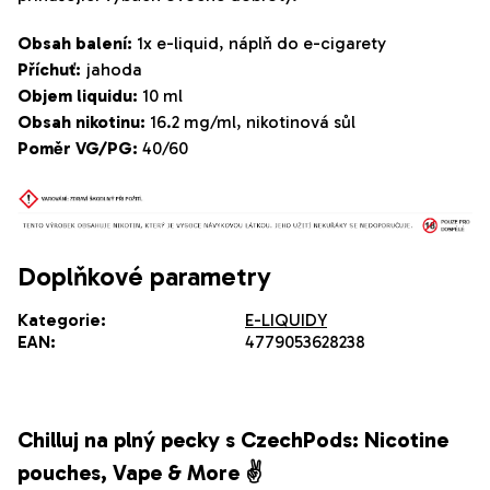
Obsah balení:
1x e-liquid, náplň do e-cigarety
Příchuť:
jahoda
Objem liquidu:
10 ml
Obsah nikotinu:
16.2 mg/ml, nikotinová sůl
Poměr VG/PG:
40/60
Doplňkové parametry
Kategorie
:
E-LIQUIDY
EAN
:
4779053628238
Chilluj na plný pecky s CzechPods: Nicotine
pouches, Vape & More ✌️