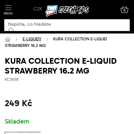
Přejít
CZK
na
NÁK
KOŠ
obsah
E-LIQUIDY
KURA COLLECTION E-LIQUID
STRAWBERRY 16.2 MG
KURA COLLECTION E-LIQUID
STRAWBERRY 16.2 MG
KC1608
249 Kč
Měrná
Skladem
cena: